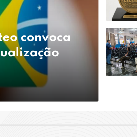
óteo convoca
ualização