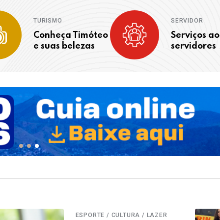
TURISMO
SERVIDOR
Conheça Timóteo
Serviços ao
e suas belezas
servidores
ESPORTE / CULTURA / LAZER