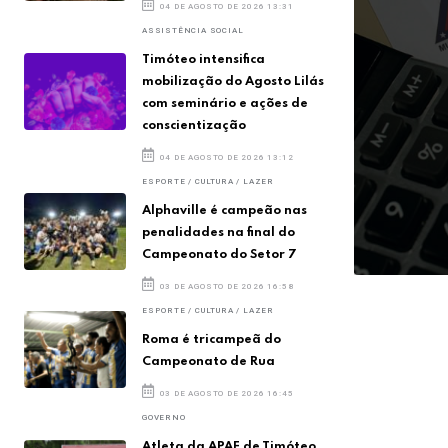
04 DE AGOSTO DE 2026 13:31
ASSISTÊNCIA SOCIAL
Timóteo intensifica
mobilização do Agosto Lilás
com seminário e ações de
conscientização
04 DE AGOSTO DE 2026 13:12
ESPORTE / CULTURA / LAZER
ão de Contas
Alphaville é campeão nas
penalidades na final do
Campeonato do Setor 7
03 DE AGOSTO DE 2026 16:58
ESPORTE / CULTURA / LAZER
Roma é tricampeã do
Campeonato de Rua
03 DE AGOSTO DE 2026 16:45
GOVERNO
Atleta da APAE de Timóteo