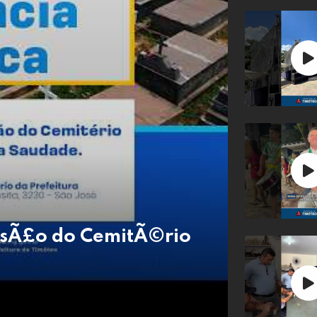
nsÃ£o do CemitÃ©rio