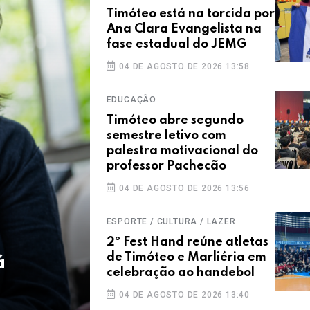
Timóteo está na torcida por
Ana Clara Evangelista na
fase estadual do JEMG
04 DE AGOSTO DE 2026 13:58
EDUCAÇÃO
Timóteo abre segundo
semestre letivo com
palestra motivacional do
professor Pachecão
04 DE AGOSTO DE 2026 13:56
ESPORTE / CULTURA / LAZER
2º Fest Hand reúne atletas
de Timóteo e Marliéria em
á
celebração ao handebol
04 DE AGOSTO DE 2026 13:40