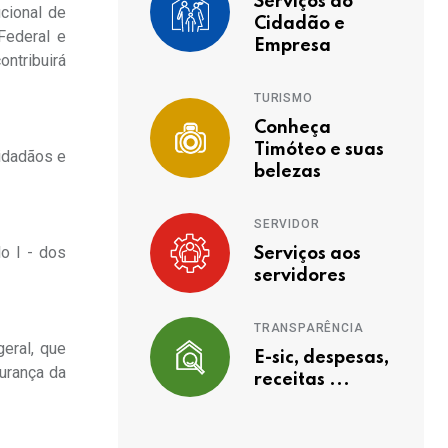
Serviços ao
cional de
Cidadão e
Federal e
Empresa
ntribuirá
TURISMO
Conheça
Timóteo e suas
cidadãos e
belezas
SERVIDOR
lo I - dos
Serviços aos
servidores
TRANSPARÊNCIA
geral, que
E-sic, despesas,
gurança da
receitas ...