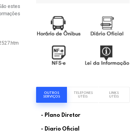
 São estes
formações
12527.htm
OUTROS
TELEFONES
LINKS
SERVIÇOS
UTÉIS
UTÉIS
- Plano Diretor
- Diario Oficial