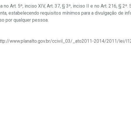
 Art. 5º, inciso XIV, Art. 37, § 3º, inciso II e no Art. 216, § 2º.
nta, estabelecendo requisitos mínimos para a divulgação de in
sso por qualquer pessoa.
ttp://www.planalto.gov.br/ccivil_03/_ato2011-2014/2011/lei/l