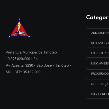
Categor
ADMINISTR
DESENVOLV
Prefeitura Municipal de
Timóteo
ESPORTE / C
19.875.020/0001-34
MEIO AMBIE
Av. Acesita, 3230 - São José - Timóteo -
MG - CEP: 35.182-000
PROCURADO
SEGURANÇA 
SUBSECRETA