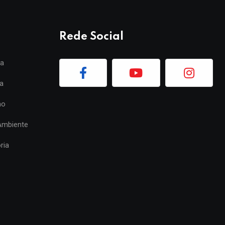
Rede Social
ia
a
mo
Ambiente
ria