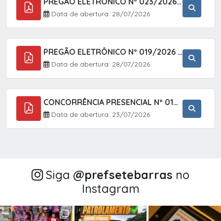
PREGÃO ELETRÔNICO Nº 023/2026 - AQUISIÇÃO DE ENXOVAL INFANTIL, EM ATENDIMENTO À SECRETARIA MUNICIPAL DE EDUCAÇÃO, ATRAVÉS DO SISTEMA DE REGISTRO DE PREÇOS (SRP).
Data de abertura: 28/07/2026
PREGÃO ELETRÔNICO Nº 019/2026 - CONTRATAÇÃO DE EMPRESA ESPECIALIZADA PARA A PRESTAÇÃO DE SERVIÇOS VETERINÁRIOS CLÍNICOS E CIRÚRGICOS, COM FOCO EM AÇÕES DE SAÚDE PÚBLICA, BEM-ESTAR ANIMAL E CONTROLE POPULACIONAL ÉTICO DE CÃES E GATOS, EM ATENDIMENTO À
Data de abertura: 28/07/2026
CONCORRÊNCIA PRESENCIAL Nº 018/2026 - PAVIMENTAÇÃO ASFÁLTICA NO BAIRRO VOTUPOCA ? ESTRADA DA RAPOSA, NO MUNICÍPIO DE SETE BARRAS/SP
Data de abertura: 23/07/2026
Siga
@‌prefsetebarras
no
Instagram