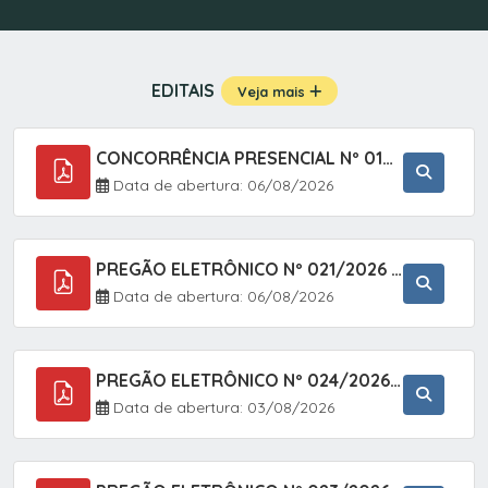
EDITAIS
Veja mais
CONCORRÊNCIA PRESENCIAL Nº 019/2025 - PAVIMENTAÇÃO ASFÁLTICA EM TRECHO DA RUA 2 NO BAIRRO VILA SOARES NO MUNICÍPIO DE SETE BARRAS/SP.
Data de abertura: 06/08/2026
PREGÃO ELETRÔNICO Nº 021/2026 - AQUISIÇÃO DE CONTENTORES E CARRINHOS, DESTINADOS A COLETIVA E MANEJO DE RESÍDUOS SÓLIDOS, ATRAVÉS DO SISTEMA DE REGISTRO DE PREÇOS (SRP)
Data de abertura: 06/08/2026
PREGÃO ELETRÔNICO Nº 024/2026 - AQUISIÇÃO DE GÁS MEDICINAL TIPO OXIGÊNIO (1,00 M3, 3,00 M3 E 10,00 M3), EM ATENDIMENTO À SECRETARIA MUNICIPAL DE SAÚDE, ATRAVÉS DO SISTEMA DE REGISTRO DE PREÇOS (SRP)
Data de abertura: 03/08/2026