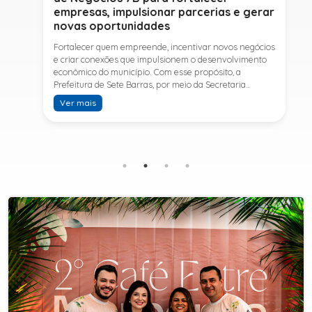
empresas, impulsionar parcerias e gerar
novas oportunidades
Fortalecer quem empreende, incentivar novos negócios
e criar conexões que impulsionem o desenvolvimento
econômico do município. Com esse propósito, a
Prefeitura de Sete Barras, por meio da Secretaria
Municipal de Turismo e Desenvolvimento Econômico,
Ver mais
promove na próxima terça-feira (11) a Rede de Negócios
7B, um encontro voltado a empresários,
empreendedores e profissionais que desejam ampliar
conhecimentos, estabelecer parcerias e identificar
novas oportunidades de crescimento.A programação
contará com a palestra de Tiago Ferreira, especialista
em técnicas de vendas para o setor de
telecomunicações e fundador da empresa Seu
Consultor, que compartilhará estratégias para
aumentar resultados, fortalecer relacionamentos
comerciais e ampliar as oportunidades de
negócios.Para a Secretária Municipal de Turismo e
Desenvolvimento Econômico, Edna Carvalho, a Rede de
Negócios 7B representa mais uma iniciativa da gestão
do Prefeito Ítalo Costa para fortalecer o
empreendedorismo e incentivar o crescimento das
empresas locais. "O Prefeito Ítalo Costa incentiva a