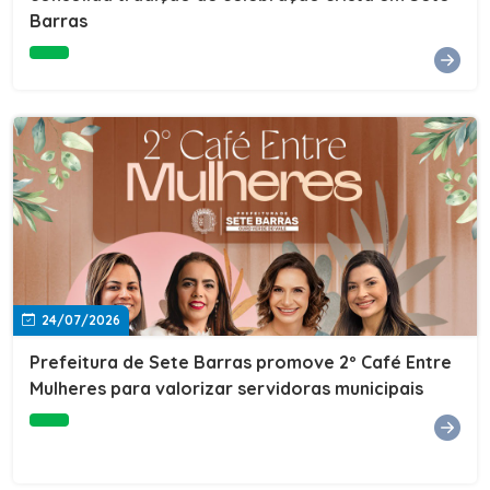
Barras
e do Instituto de Desenvolvimento Profissional
(IDEP).SERVIÇORede de Negócios 7BData: 11 de agosto
(terça-feira)Horário: 18h30Local: Rua Dr. Júlio Prestes,
692 – Centro – Sete Barras/SPPalestrante: Tiago
Ferreira – Especialista em técnicas de vendas Telecom e
fundador da empresa Seu Consultor.Inscrições: FAÇA
AQUI
24/07/2026
Prefeitura de Sete Barras promove 2º Café Entre
Mulheres para valorizar servidoras municipais