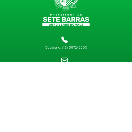
Ouvidoria: (13) 3872-5500
gabinete@setebarras.sp.gov.br
Atendimento:
de segunda a sexta, exceto feriado e final de semana, das 8h30 às 11h30 e das
13h00 às 17h00
Copyright © 2026
Todos os Direitos Reservados
CNPJ 46.587.275/0001-74