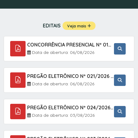
EDITAIS
Veja mais
CONCORRÊNCIA PRESENCIAL Nº 019/2025 - PAVIMENTAÇÃO ASFÁLTICA EM TRECHO DA RUA 2 NO BAIRRO VILA SOARES NO MUNICÍPIO DE SETE BARRAS/SP.
Data de abertura: 06/08/2026
PREGÃO ELETRÔNICO Nº 021/2026 - AQUISIÇÃO DE CONTENTORES E CARRINHOS, DESTINADOS A COLETIVA E MANEJO DE RESÍDUOS SÓLIDOS, ATRAVÉS DO SISTEMA DE REGISTRO DE PREÇOS (SRP)
Data de abertura: 06/08/2026
PREGÃO ELETRÔNICO Nº 024/2026 - AQUISIÇÃO DE GÁS MEDICINAL TIPO OXIGÊNIO (1,00 M3, 3,00 M3 E 10,00 M3), EM ATENDIMENTO À SECRETARIA MUNICIPAL DE SAÚDE, ATRAVÉS DO SISTEMA DE REGISTRO DE PREÇOS (SRP)
Data de abertura: 03/08/2026