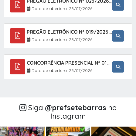
PREGÃO ELETRÔNICO Nº 023/2026 - AQUISIÇÃO DE ENXOVAL INFANTIL, EM ATENDIMENTO À SECRETARIA MUNICIPAL DE EDUCAÇÃO, ATRAVÉS DO SISTEMA DE REGISTRO DE PREÇOS (SRP).
Data de abertura: 28/07/2026
PREGÃO ELETRÔNICO Nº 019/2026 - CONTRATAÇÃO DE EMPRESA ESPECIALIZADA PARA A PRESTAÇÃO DE SERVIÇOS VETERINÁRIOS CLÍNICOS E CIRÚRGICOS, COM FOCO EM AÇÕES DE SAÚDE PÚBLICA, BEM-ESTAR ANIMAL E CONTROLE POPULACIONAL ÉTICO DE CÃES E GATOS, EM ATENDIMENTO À
Data de abertura: 28/07/2026
CONCORRÊNCIA PRESENCIAL Nº 018/2026 - PAVIMENTAÇÃO ASFÁLTICA NO BAIRRO VOTUPOCA ? ESTRADA DA RAPOSA, NO MUNICÍPIO DE SETE BARRAS/SP
Data de abertura: 23/07/2026
Siga
@‌prefsetebarras
no
Instagram