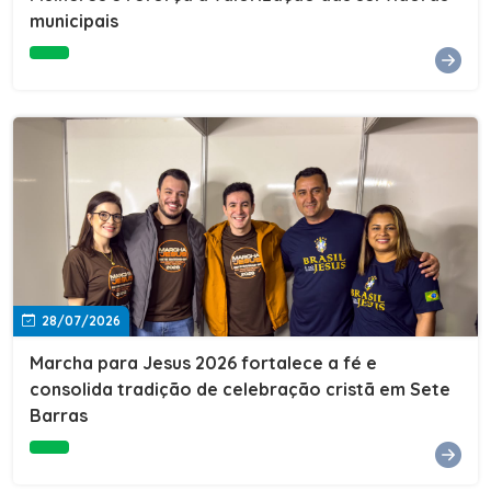
Cultura, Esporte e Lazer, Paulo Thomas, prestigiou os
municipais
formandos e destacou a importância da educação como
ferramenta de transformação social. "A educação abre
portas, transforma histórias e cria oportunidades. A
retomada e a ampliação da EJA representam um
compromisso da nossa gestão com a inclusão,
oferecendo a jovens e adultos a oportunidade de
concluir seus estudos e construir um futuro melhor.
Cada certificado entregue simboliza esforço,
determinação e a certeza de que investir em educação
é investir no desenvolvimento de Sete Barras."A
Prefeitura de Sete Barras também agradeceu ao SESI,
parceiro fundamental na retomada e ampliação da
Educação de Jovens e Adultos, aos professores, à
equipe da Secretaria Municipal de Educação e a todos
os profissionais que contribuíram para que esse
28/07/2026
importante projeto voltasse a transformar a vida de
dezenas de famílias.
Marcha para Jesus 2026 fortalece a fé e
consolida tradição de celebração cristã em Sete
Barras