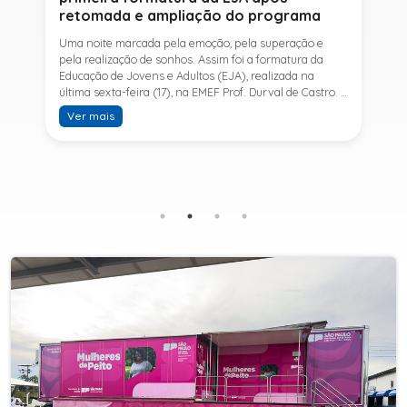
retomada e ampliação do programa
Uma noite marcada pela emoção, pela superação e
pela realização de sonhos. Assim foi a formatura da
Educação de Jovens e Adultos (EJA), realizada na
última sexta-feira (17), na EMEF Prof. Durval de Castro. A
cerimônia celebrou a conclusão dos estudos de 53
Ver mais
alunos e entrou para a história ao marcar a primeira
formatura do Ensino Fundamental II e do Ensino Médio
desde a retomada e ampliação da modalidade no
município.A retomada da EJA foi viabilizada por meio
da parceria entre a Prefeitura de Sete Barras, por
intermédio da Secretaria Municipal de Educação, e o
SESI, ampliando o acesso à educação e oferecendo uma
nova oportunidade para jovens e adultos que decidiram
retomar os estudos.A última turma da Educação de
Jovens e Adultos formada pelo município foi em 2016,
contemplando apenas o Ensino Fundamental I (1º ao 5º
ano). Após nove anos, a modalidade voltou a ser
oferecida em Sete Barras e, a partir de agosto de 2025,
passou por uma importante ampliação. Em parceria
com o SESI, a Prefeitura passou a disponibilizar também
o Ensino Fundamental II (6º ao 9º ano) e o Ensino
Médio, ampliando significativamente as oportunidades
para que jovens e adultos concluam sua formação.A