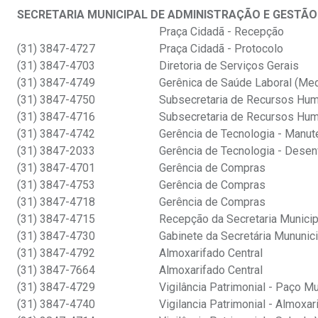
SECRETARIA MUNICIPAL DE ADMINISTRAÇÃO E GESTÃO
Praça Cidadã - Recepção
(31) 3847-4727
Praça Cidadã - Protocolo
(31) 3847-4703
Diretoria de Serviços Gerais
(31) 3847-4749
Gerênica de Saúde Laboral (Med
(31) 3847-4750
Subsecretaria de Recursos Hu
(31) 3847-4716
Subsecretaria de Recursos Hu
(31) 3847-4742
Gerência de Tecnologia - Manut
(31) 3847-2033
Gerência de Tecnologia - Desen
(31) 3847-4701
Gerência de Compras
(31) 3847-4753
Gerência de Compras
(31) 3847-4718
Gerência de Compras
(31) 3847-4715
Recepção da Secretaria Municip
(31) 3847-4730
Gabinete da Secretária Mununic
(31) 3847-4792
Almoxarifado Central
(31) 3847-7664
Almoxarifado Central
(31) 3847-4729
Vigilância Patrimonial - Paço Mu
(31) 3847-4740
Vigilancia Patrimonial - Almoxar