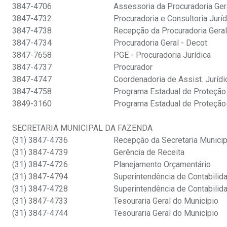
3847-4706
Assessoria da Procuradoria Ger
3847-4732
Procuradoria e Consultoria Juríd
3847-4738
Recepção da Procuradoria Geral
3847-4734
Procuradoria Geral - Decot
3847-7658
PGE - Procuradoria Jurídica
3847-4737
Procurador
3847-4747
Coordenadoria de Assist. Juríd
3847-4758
Programa Estadual de Proteçã
3849-3160
Programa Estadual de Proteçã
SECRETARIA MUNICIPAL DA FAZENDA
(31) 3847-4736
Recepção da Secretaria Munici
(31) 3847-4739
Gerência de Receita
(31) 3847-4726
Planejamento Orçamentário
(31) 3847-4794
Superintendência de Contabilid
(31) 3847-4728
Superintendência de Contabilid
(31) 3847-4733
Tesouraria Geral do Município
(31) 3847-4744
Tesouraria Geral do Município