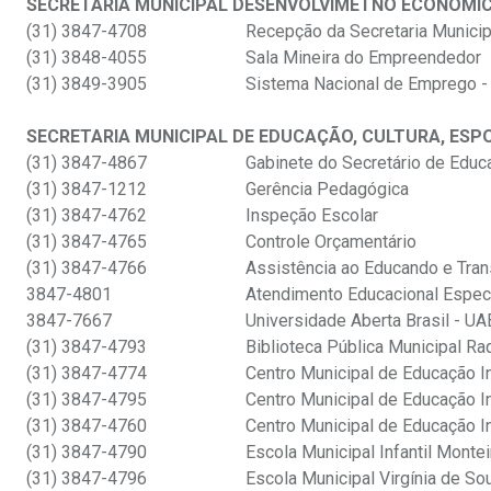
SECRETARIA MUNICIPAL DESENVOLVIMETNO ECONÔMIC
(31) 3847-4708
Recepção da Secretaria Munici
(31) 3848-4055
Sala Mineira do Empreendedor
(31) 3849-3905
Sistema Nacional de Emprego -
SECRETARIA MUNICIPAL DE EDUCAÇÃO, CULTURA, ESP
(31) 3847-4867
Gabinete do Secretário de Educa
(31) 3847-1212
Gerência Pedagógica
(31) 3847-4762
Inspeção Escolar
(31) 3847-4765
Controle Orçamentário
(31) 3847-4766
Assistência ao Educando e Tran
3847-4801
Atendimento Educacional Especi
3847-7667
Universidade Aberta Brasil - UA
(31) 3847-4793
Biblioteca Pública Municipal R
(31) 3847-4774
Centro Municipal de Educação 
(31) 3847-4795
Centro Municipal de Educação I
(31) 3847-4760
Centro Municipal de Educação I
(31) 3847-4790
Escola Municipal Infantil Monte
(31) 3847-4796
Escola Municipal Virgínia de So