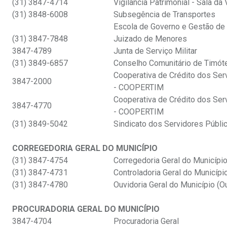
(31) 3847-4714
Vigilância Patrimonial - Sala da 
(31) 3848-6008
Subsegência de Transportes
Escola de Governo e Gestão de
(31) 3847-7848
Juizado de Menores
3847-4789
Junta de Serviço Militar
(31) 3849-6857
Conselho Comunitário de Timót
Cooperativa de Crédito dos Ser
3847-2000
- COOPERTIM
Cooperativa de Crédito dos Ser
3847-4770
- COOPERTIM
(31) 3849-5042
Sindicato dos Servidores Públi
CORREGEDORIA GERAL DO MUNICÍPIO
(31) 3847-4754
Corregedoria Geral do Municípi
(31) 3847-4731
Controladoria Geral do Municípi
(31) 3847-4780
Ouvidoria Geral do Município (Ou
PROCURADORIA GERAL DO MUNICÍPIO
3847-4704
Procuradoria Geral