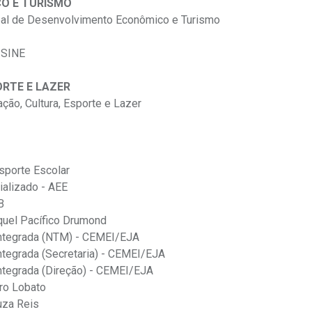
O E TURISMO
pal de Desenvolvimento Econômico e Turismo
 SINE
ORTE E LAZER
ção, Cultura, Esporte e Lazer
sporte Escolar
alizado - AEE
B
aquel Pacífico Drumond
Integrada (NTM) - CEMEI/EJA
ntegrada (Secretaria) - CEMEI/EJA
ntegrada (Direção) - CEMEI/EJA
iro Lobato
uza Reis