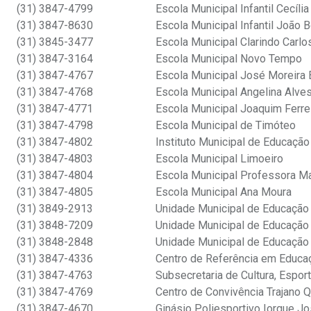
(31) 3847-4799
Escola Municipal Infantil Cecíli
(31) 3847-8630
Escola Municipal Infantil João B
(31) 3845-3477
Escola Municipal Clarindo Carlo
(31) 3847-3164
Escola Municipal Novo Tempo
(31) 3847-4767
Escola Municipal José Moreira
(31) 3847-4768
Escola Municipal Angelina Alve
(31) 3847-4771
Escola Municipal Joaquim Ferre
(31) 3847-4798
Escola Municipal de Timóteo
(31) 3847-4802
Instituto Municipal de Educaçã
(31) 3847-4803
Escola Municipal Limoeiro
(31) 3847-4804
Escola Municipal Professora Ma
(31) 3847-4805
Escola Municipal Ana Moura
(31) 3849-2913
Unidade Municipal de Educação I
(31) 3848-7209
Unidade Municipal de Educação 
(31) 3848-2848
Unidade Municipal de Educação 
(31) 3847-4336
Centro de Referência em Educaç
(31) 3847-4763
Subsecretaria de Cultura, Espor
(31) 3847-4769
Centro de Convivência Trajano Q
(31) 3847-4670
Ginásio Poliesportivo Iorque J