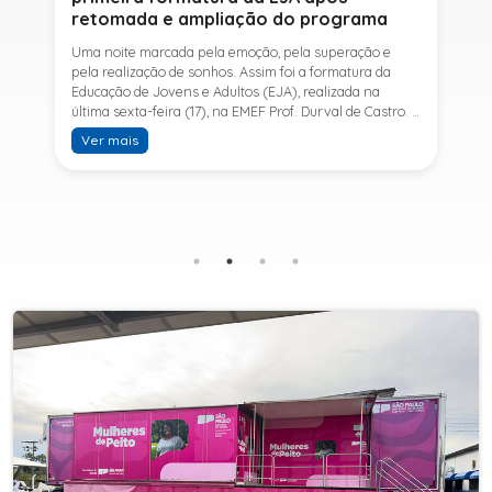
retomada e ampliação do programa
Uma noite marcada pela emoção, pela superação e
pela realização de sonhos. Assim foi a formatura da
Educação de Jovens e Adultos (EJA), realizada na
última sexta-feira (17), na EMEF Prof. Durval de Castro. A
cerimônia celebrou a conclusão dos estudos de 53
Ver mais
alunos e entrou para a história ao marcar a primeira
formatura do Ensino Fundamental II e do Ensino Médio
desde a retomada e ampliação da modalidade no
município.A retomada da EJA foi viabilizada por meio
da parceria entre a Prefeitura de Sete Barras, por
intermédio da Secretaria Municipal de Educação, e o
SESI, ampliando o acesso à educação e oferecendo uma
nova oportunidade para jovens e adultos que decidiram
retomar os estudos.A última turma da Educação de
Jovens e Adultos formada pelo município foi em 2016,
contemplando apenas o Ensino Fundamental I (1º ao 5º
ano). Após nove anos, a modalidade voltou a ser
oferecida em Sete Barras e, a partir de agosto de 2025,
passou por uma importante ampliação. Em parceria
com o SESI, a Prefeitura passou a disponibilizar também
o Ensino Fundamental II (6º ao 9º ano) e o Ensino
Médio, ampliando significativamente as oportunidades
para que jovens e adultos concluam sua formação.A