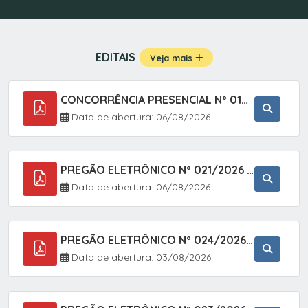
EDITAIS
Veja mais
CONCORRÊNCIA PRESENCIAL Nº 019/2025 - PAVIMENTAÇÃO ASFÁLTICA EM TRECHO DA RUA 2 NO BAIRRO VILA SOARES NO MUNICÍPIO DE SETE BARRAS/SP.
Data de abertura: 06/08/2026
PREGÃO ELETRÔNICO Nº 021/2026 - AQUISIÇÃO DE CONTENTORES E CARRINHOS, DESTINADOS A COLETIVA E MANEJO DE RESÍDUOS SÓLIDOS, ATRAVÉS DO SISTEMA DE REGISTRO DE PREÇOS (SRP)
Data de abertura: 06/08/2026
PREGÃO ELETRÔNICO Nº 024/2026 - AQUISIÇÃO DE GÁS MEDICINAL TIPO OXIGÊNIO (1,00 M3, 3,00 M3 E 10,00 M3), EM ATENDIMENTO À SECRETARIA MUNICIPAL DE SAÚDE, ATRAVÉS DO SISTEMA DE REGISTRO DE PREÇOS (SRP)
Data de abertura: 03/08/2026