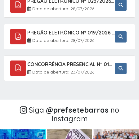
PREGÃO ELETRÔNICO Nº 023/2026 - AQUISIÇÃO DE ENXOVAL INFANTIL, EM ATENDIMENTO À SECRETARIA MUNICIPAL DE EDUCAÇÃO, ATRAVÉS DO SISTEMA DE REGISTRO DE PREÇOS (SRP).
Data de abertura: 28/07/2026
PREGÃO ELETRÔNICO Nº 019/2026 - CONTRATAÇÃO DE EMPRESA ESPECIALIZADA PARA A PRESTAÇÃO DE SERVIÇOS VETERINÁRIOS CLÍNICOS E CIRÚRGICOS, COM FOCO EM AÇÕES DE SAÚDE PÚBLICA, BEM-ESTAR ANIMAL E CONTROLE POPULACIONAL ÉTICO DE CÃES E GATOS, EM ATENDIMENTO À
Data de abertura: 28/07/2026
CONCORRÊNCIA PRESENCIAL Nº 018/2026 - PAVIMENTAÇÃO ASFÁLTICA NO BAIRRO VOTUPOCA ? ESTRADA DA RAPOSA, NO MUNICÍPIO DE SETE BARRAS/SP
Data de abertura: 23/07/2026
Siga
@‌prefsetebarras
no
Instagram