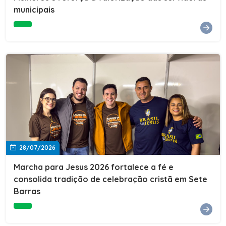
Cultura, Esporte e Lazer, Paulo Thomas, prestigiou os
municipais
formandos e destacou a importância da educação como
ferramenta de transformação social. "A educação abre
portas, transforma histórias e cria oportunidades. A
retomada e a ampliação da EJA representam um
compromisso da nossa gestão com a inclusão,
oferecendo a jovens e adultos a oportunidade de
concluir seus estudos e construir um futuro melhor.
Cada certificado entregue simboliza esforço,
determinação e a certeza de que investir em educação
é investir no desenvolvimento de Sete Barras."A
Prefeitura de Sete Barras também agradeceu ao SESI,
parceiro fundamental na retomada e ampliação da
Educação de Jovens e Adultos, aos professores, à
equipe da Secretaria Municipal de Educação e a todos
os profissionais que contribuíram para que esse
28/07/2026
importante projeto voltasse a transformar a vida de
dezenas de famílias.
Marcha para Jesus 2026 fortalece a fé e
consolida tradição de celebração cristã em Sete
Barras