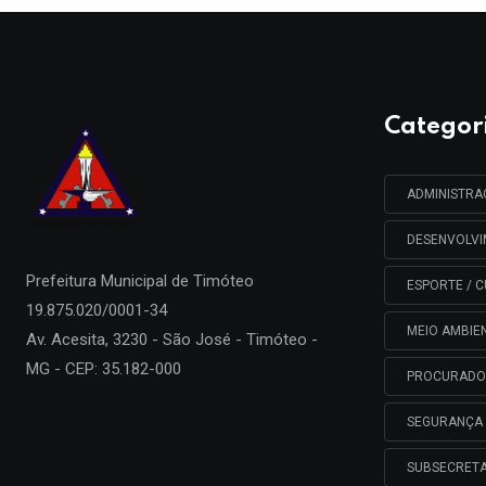
Categor
ADMINISTR
DESENVOLV
Prefeitura Municipal de
Timóteo
ESPORTE / C
19.875.020/0001-34
MEIO AMBIE
Av. Acesita, 3230 - São José - Timóteo -
MG - CEP: 35.182-000
PROCURADO
SEGURANÇA 
SUBSECRETA