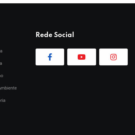
Rede Social
ia
a
mo
Ambiente
ria