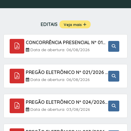
EDITAIS
Veja mais
CONCORRÊNCIA PRESENCIAL Nº 019/2025 - PAVIMENTAÇÃO ASFÁLTICA EM TRECHO DA RUA 2 NO BAIRRO VILA SOARES NO MUNICÍPIO DE SETE BARRAS/SP.
Data de abertura: 06/08/2026
PREGÃO ELETRÔNICO Nº 021/2026 - AQUISIÇÃO DE CONTENTORES E CARRINHOS, DESTINADOS A COLETIVA E MANEJO DE RESÍDUOS SÓLIDOS, ATRAVÉS DO SISTEMA DE REGISTRO DE PREÇOS (SRP)
Data de abertura: 06/08/2026
PREGÃO ELETRÔNICO Nº 024/2026 - AQUISIÇÃO DE GÁS MEDICINAL TIPO OXIGÊNIO (1,00 M3, 3,00 M3 E 10,00 M3), EM ATENDIMENTO À SECRETARIA MUNICIPAL DE SAÚDE, ATRAVÉS DO SISTEMA DE REGISTRO DE PREÇOS (SRP)
Data de abertura: 03/08/2026