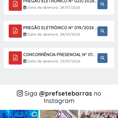
PREGÃO ELETRÔNICO Nº 023/2026 - AQUISIÇÃO DE ENXOVAL INFANTIL, EM ATENDIMENTO À SECRETARIA MUNICIPAL DE EDUCAÇÃO, ATRAVÉS DO SISTEMA DE REGISTRO DE PREÇOS (SRP).
Data de abertura: 28/07/2026
PREGÃO ELETRÔNICO Nº 019/2026 - CONTRATAÇÃO DE EMPRESA ESPECIALIZADA PARA A PRESTAÇÃO DE SERVIÇOS VETERINÁRIOS CLÍNICOS E CIRÚRGICOS, COM FOCO EM AÇÕES DE SAÚDE PÚBLICA, BEM-ESTAR ANIMAL E CONTROLE POPULACIONAL ÉTICO DE CÃES E GATOS, EM ATENDIMENTO À
Data de abertura: 28/07/2026
CONCORRÊNCIA PRESENCIAL Nº 018/2026 - PAVIMENTAÇÃO ASFÁLTICA NO BAIRRO VOTUPOCA ? ESTRADA DA RAPOSA, NO MUNICÍPIO DE SETE BARRAS/SP
Data de abertura: 23/07/2026
Siga
@‌prefsetebarras
no
Instagram