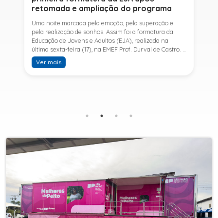
retomada e ampliação do programa
Uma noite marcada pela emoção, pela superação e
pela realização de sonhos. Assim foi a formatura da
Educação de Jovens e Adultos (EJA), realizada na
última sexta-feira (17), na EMEF Prof. Durval de Castro. A
cerimônia celebrou a conclusão dos estudos de 53
Ver mais
alunos e entrou para a história ao marcar a primeira
formatura do Ensino Fundamental II e do Ensino Médio
desde a retomada e ampliação da modalidade no
município.A retomada da EJA foi viabilizada por meio
da parceria entre a Prefeitura de Sete Barras, por
intermédio da Secretaria Municipal de Educação, e o
SESI, ampliando o acesso à educação e oferecendo uma
nova oportunidade para jovens e adultos que decidiram
retomar os estudos.A última turma da Educação de
Jovens e Adultos formada pelo município foi em 2016,
contemplando apenas o Ensino Fundamental I (1º ao 5º
ano). Após nove anos, a modalidade voltou a ser
oferecida em Sete Barras e, a partir de agosto de 2025,
passou por uma importante ampliação. Em parceria
com o SESI, a Prefeitura passou a disponibilizar também
o Ensino Fundamental II (6º ao 9º ano) e o Ensino
Médio, ampliando significativamente as oportunidades
para que jovens e adultos concluam sua formação.A