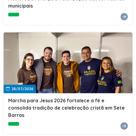
Cultura, Esporte e Lazer, Paulo Thomas, prestigiou os
municipais
formandos e destacou a importância da educação como
ferramenta de transformação social. "A educação abre
portas, transforma histórias e cria oportunidades. A
retomada e a ampliação da EJA representam um
compromisso da nossa gestão com a inclusão,
oferecendo a jovens e adultos a oportunidade de
concluir seus estudos e construir um futuro melhor.
Cada certificado entregue simboliza esforço,
determinação e a certeza de que investir em educação
é investir no desenvolvimento de Sete Barras."A
Prefeitura de Sete Barras também agradeceu ao SESI,
parceiro fundamental na retomada e ampliação da
Educação de Jovens e Adultos, aos professores, à
equipe da Secretaria Municipal de Educação e a todos
os profissionais que contribuíram para que esse
28/07/2026
importante projeto voltasse a transformar a vida de
dezenas de famílias.
Marcha para Jesus 2026 fortalece a fé e
consolida tradição de celebração cristã em Sete
Barras