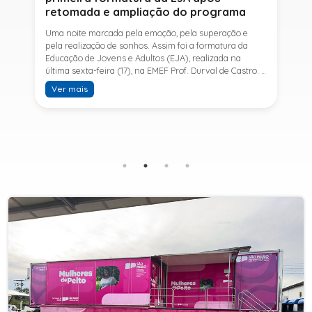
retomada e ampliação do programa
Uma noite marcada pela emoção, pela superação e
pela realização de sonhos. Assim foi a formatura da
Educação de Jovens e Adultos (EJA), realizada na
última sexta-feira (17), na EMEF Prof. Durval de Castro. A
cerimônia celebrou a conclusão dos estudos de 53
Ver mais
alunos e entrou para a história ao marcar a primeira
formatura do Ensino Fundamental II e do Ensino Médio
desde a retomada e ampliação da modalidade no
município.A retomada da EJA foi viabilizada por meio
da parceria entre a Prefeitura de Sete Barras, por
intermédio da Secretaria Municipal de Educação, e o
SESI, ampliando o acesso à educação e oferecendo uma
nova oportunidade para jovens e adultos que decidiram
retomar os estudos.A última turma da Educação de
Jovens e Adultos formada pelo município foi em 2016,
contemplando apenas o Ensino Fundamental I (1º ao 5º
ano). Após nove anos, a modalidade voltou a ser
oferecida em Sete Barras e, a partir de agosto de 2025,
passou por uma importante ampliação. Em parceria
com o SESI, a Prefeitura passou a disponibilizar também
o Ensino Fundamental II (6º ao 9º ano) e o Ensino
Médio, ampliando significativamente as oportunidades
para que jovens e adultos concluam sua formação.A