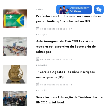
SAÚDE
Prefeitura de Timóteo convoca moradores
para atualização cadastral no SUS
05 DE AGOSTO DE 2026 14:07
EDUCAÇÃO
Aula inaugural do Pré-CEFET será na
quadra poliesportiva da Secretaria de
Educação
05 DE AGOSTO DE 2026 10:55
EDUCAÇÃO
1ª Corrida Agosto Lilás abre inscrições
nesta quarta (05)
05 DE AGOSTO DE 2026 10:44
EDUCAÇÃO
Secretaria de Educação de Timóteo discute
BNCC Digital local