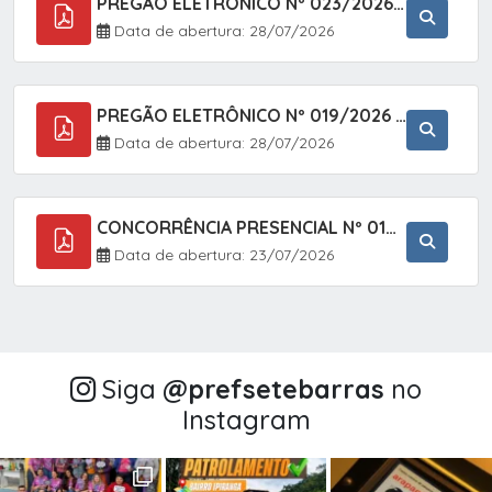
PREGÃO ELETRÔNICO Nº 023/2026 - AQUISIÇÃO DE ENXOVAL INFANTIL, EM ATENDIMENTO À SECRETARIA MUNICIPAL DE EDUCAÇÃO, ATRAVÉS DO SISTEMA DE REGISTRO DE PREÇOS (SRP).
Data de abertura: 28/07/2026
PREGÃO ELETRÔNICO Nº 019/2026 - CONTRATAÇÃO DE EMPRESA ESPECIALIZADA PARA A PRESTAÇÃO DE SERVIÇOS VETERINÁRIOS CLÍNICOS E CIRÚRGICOS, COM FOCO EM AÇÕES DE SAÚDE PÚBLICA, BEM-ESTAR ANIMAL E CONTROLE POPULACIONAL ÉTICO DE CÃES E GATOS, EM ATENDIMENTO À
Data de abertura: 28/07/2026
CONCORRÊNCIA PRESENCIAL Nº 018/2026 - PAVIMENTAÇÃO ASFÁLTICA NO BAIRRO VOTUPOCA ? ESTRADA DA RAPOSA, NO MUNICÍPIO DE SETE BARRAS/SP
Data de abertura: 23/07/2026
Siga
@‌prefsetebarras
no
Instagram