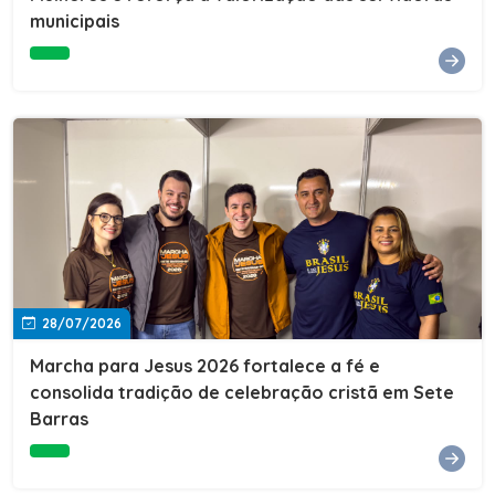
Cultura, Esporte e Lazer, Paulo Thomas, prestigiou os
municipais
formandos e destacou a importância da educação como
ferramenta de transformação social. "A educação abre
portas, transforma histórias e cria oportunidades. A
retomada e a ampliação da EJA representam um
compromisso da nossa gestão com a inclusão,
oferecendo a jovens e adultos a oportunidade de
concluir seus estudos e construir um futuro melhor.
Cada certificado entregue simboliza esforço,
determinação e a certeza de que investir em educação
é investir no desenvolvimento de Sete Barras."A
Prefeitura de Sete Barras também agradeceu ao SESI,
parceiro fundamental na retomada e ampliação da
Educação de Jovens e Adultos, aos professores, à
equipe da Secretaria Municipal de Educação e a todos
os profissionais que contribuíram para que esse
28/07/2026
importante projeto voltasse a transformar a vida de
dezenas de famílias.
Marcha para Jesus 2026 fortalece a fé e
consolida tradição de celebração cristã em Sete
Barras