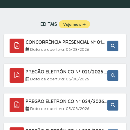
EDITAIS
Veja mais
CONCORRÊNCIA PRESENCIAL Nº 019/2025 - PAVIMENTAÇÃO ASFÁLTICA EM TRECHO DA RUA 2 NO BAIRRO VILA SOARES NO MUNICÍPIO DE SETE BARRAS/SP.
Data de abertura: 06/08/2026
PREGÃO ELETRÔNICO Nº 021/2026 - AQUISIÇÃO DE CONTENTORES E CARRINHOS, DESTINADOS A COLETIVA E MANEJO DE RESÍDUOS SÓLIDOS, ATRAVÉS DO SISTEMA DE REGISTRO DE PREÇOS (SRP)
Data de abertura: 06/08/2026
PREGÃO ELETRÔNICO Nº 024/2026 - AQUISIÇÃO DE GÁS MEDICINAL TIPO OXIGÊNIO (1,00 M3, 3,00 M3 E 10,00 M3), EM ATENDIMENTO À SECRETARIA MUNICIPAL DE SAÚDE, ATRAVÉS DO SISTEMA DE REGISTRO DE PREÇOS (SRP)
Data de abertura: 03/08/2026