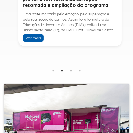
retomada e ampliação do programa
Uma noite marcada pela emoção, pela superação e
pela realização de sonhos. Assim foi a formatura da
Educação de Jovens e Adultos (EJA), realizada na
última sexta-feira (17), na EMEF Prof. Durval de Castro. A
cerimônia celebrou a conclusão dos estudos de 53
Ver mais
alunos e entrou para a história ao marcar a primeira
formatura do Ensino Fundamental II e do Ensino Médio
desde a retomada e ampliação da modalidade no
município.A retomada da EJA foi viabilizada por meio
da parceria entre a Prefeitura de Sete Barras, por
intermédio da Secretaria Municipal de Educação, e o
SESI, ampliando o acesso à educação e oferecendo uma
nova oportunidade para jovens e adultos que decidiram
retomar os estudos.A última turma da Educação de
Jovens e Adultos formada pelo município foi em 2016,
contemplando apenas o Ensino Fundamental I (1º ao 5º
ano). Após nove anos, a modalidade voltou a ser
oferecida em Sete Barras e, a partir de agosto de 2025,
passou por uma importante ampliação. Em parceria
com o SESI, a Prefeitura passou a disponibilizar também
o Ensino Fundamental II (6º ao 9º ano) e o Ensino
Médio, ampliando significativamente as oportunidades
para que jovens e adultos concluam sua formação.A