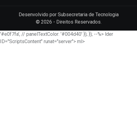
Desenvolvido por
Subsecretaria de Tecnologia
©
2026
- Direitos Reservados.
'#e0f7fa', // panelTextColor: '#004d40' }); }); --%> lder
ID="ScriptsContent" runat="server"> ml>