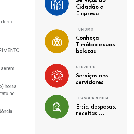
Serviços ao
Cidadão e
Empresa
o deste
TURISMO
Conheça
Timóteo e suas
UERIMENTO
belezas
SERVIDOR
a serem
Serviços aos
servidores
o) horas
tato no
TRANSPARÊNCIA
E-sic, despesas,
dência
receitas ...