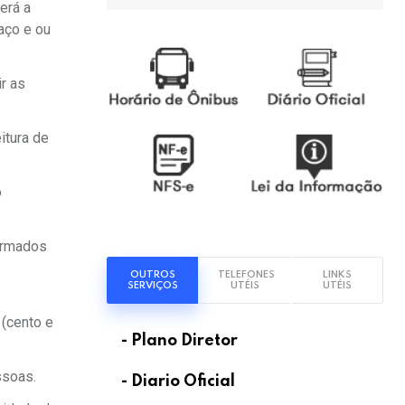
erá a
aço e ou
ir as
itura de
o
firmados
OUTROS
TELEFONES
LINKS
SERVIÇOS
UTÉIS
UTÉIS
 (cento e
- Plano Diretor
ssoas.
- Diario Oficial