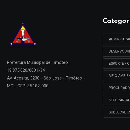
Categor
ADMINISTR
DESENVOLV
Prefeitura Municipal de
Timóteo
ESPORTE / C
19.875.020/0001-34
MEIO AMBIE
Av. Acesita, 3230 - São José - Timóteo -
MG - CEP: 35.182-000
PROCURADO
SEGURANÇA 
SUBSECRETA