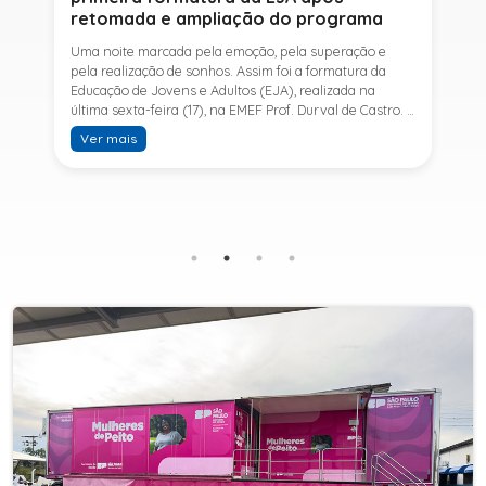
retomada e ampliação do programa
Uma noite marcada pela emoção, pela superação e
pela realização de sonhos. Assim foi a formatura da
Educação de Jovens e Adultos (EJA), realizada na
última sexta-feira (17), na EMEF Prof. Durval de Castro. A
cerimônia celebrou a conclusão dos estudos de 53
Ver mais
alunos e entrou para a história ao marcar a primeira
formatura do Ensino Fundamental II e do Ensino Médio
desde a retomada e ampliação da modalidade no
município.A retomada da EJA foi viabilizada por meio
da parceria entre a Prefeitura de Sete Barras, por
intermédio da Secretaria Municipal de Educação, e o
SESI, ampliando o acesso à educação e oferecendo uma
nova oportunidade para jovens e adultos que decidiram
retomar os estudos.A última turma da Educação de
Jovens e Adultos formada pelo município foi em 2016,
contemplando apenas o Ensino Fundamental I (1º ao 5º
ano). Após nove anos, a modalidade voltou a ser
oferecida em Sete Barras e, a partir de agosto de 2025,
passou por uma importante ampliação. Em parceria
com o SESI, a Prefeitura passou a disponibilizar também
o Ensino Fundamental II (6º ao 9º ano) e o Ensino
Médio, ampliando significativamente as oportunidades
para que jovens e adultos concluam sua formação.A