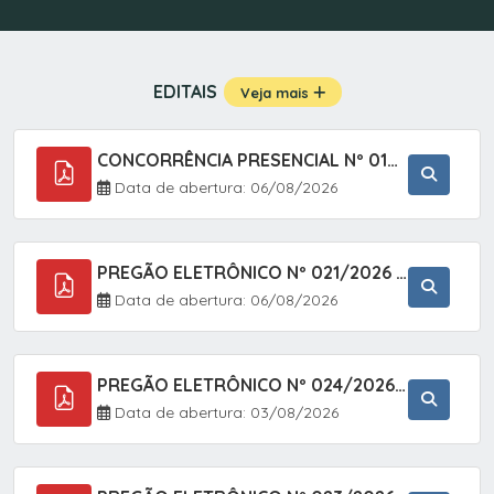
EDITAIS
Veja mais
CONCORRÊNCIA PRESENCIAL Nº 019/2025 - PAVIMENTAÇÃO ASFÁLTICA EM TRECHO DA RUA 2 NO BAIRRO VILA SOARES NO MUNICÍPIO DE SETE BARRAS/SP.
Data de abertura: 06/08/2026
PREGÃO ELETRÔNICO Nº 021/2026 - AQUISIÇÃO DE CONTENTORES E CARRINHOS, DESTINADOS A COLETIVA E MANEJO DE RESÍDUOS SÓLIDOS, ATRAVÉS DO SISTEMA DE REGISTRO DE PREÇOS (SRP)
Data de abertura: 06/08/2026
PREGÃO ELETRÔNICO Nº 024/2026 - AQUISIÇÃO DE GÁS MEDICINAL TIPO OXIGÊNIO (1,00 M3, 3,00 M3 E 10,00 M3), EM ATENDIMENTO À SECRETARIA MUNICIPAL DE SAÚDE, ATRAVÉS DO SISTEMA DE REGISTRO DE PREÇOS (SRP)
Data de abertura: 03/08/2026