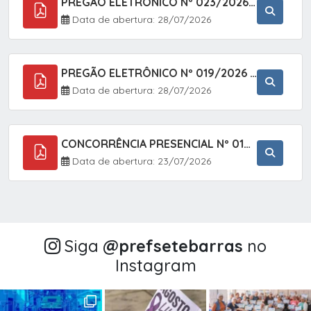
PREGÃO ELETRÔNICO Nº 023/2026 - AQUISIÇÃO DE ENXOVAL INFANTIL, EM ATENDIMENTO À SECRETARIA MUNICIPAL DE EDUCAÇÃO, ATRAVÉS DO SISTEMA DE REGISTRO DE PREÇOS (SRP).
Data de abertura: 28/07/2026
PREGÃO ELETRÔNICO Nº 019/2026 - CONTRATAÇÃO DE EMPRESA ESPECIALIZADA PARA A PRESTAÇÃO DE SERVIÇOS VETERINÁRIOS CLÍNICOS E CIRÚRGICOS, COM FOCO EM AÇÕES DE SAÚDE PÚBLICA, BEM-ESTAR ANIMAL E CONTROLE POPULACIONAL ÉTICO DE CÃES E GATOS, EM ATENDIMENTO À
Data de abertura: 28/07/2026
CONCORRÊNCIA PRESENCIAL Nº 018/2026 - PAVIMENTAÇÃO ASFÁLTICA NO BAIRRO VOTUPOCA ? ESTRADA DA RAPOSA, NO MUNICÍPIO DE SETE BARRAS/SP
Data de abertura: 23/07/2026
Siga
@‌prefsetebarras
no
Instagram