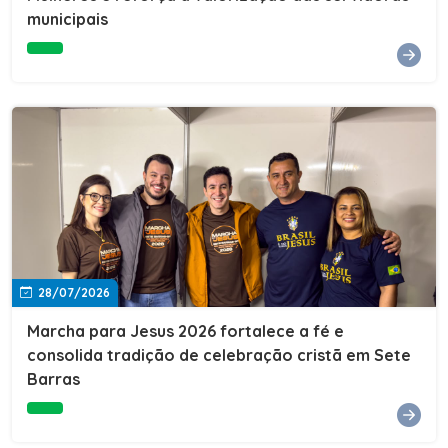
Cultura, Esporte e Lazer, Paulo Thomas, prestigiou os
municipais
formandos e destacou a importância da educação como
ferramenta de transformação social. "A educação abre
portas, transforma histórias e cria oportunidades. A
retomada e a ampliação da EJA representam um
compromisso da nossa gestão com a inclusão,
oferecendo a jovens e adultos a oportunidade de
concluir seus estudos e construir um futuro melhor.
Cada certificado entregue simboliza esforço,
determinação e a certeza de que investir em educação
é investir no desenvolvimento de Sete Barras."A
Prefeitura de Sete Barras também agradeceu ao SESI,
parceiro fundamental na retomada e ampliação da
Educação de Jovens e Adultos, aos professores, à
equipe da Secretaria Municipal de Educação e a todos
os profissionais que contribuíram para que esse
28/07/2026
importante projeto voltasse a transformar a vida de
dezenas de famílias.
Marcha para Jesus 2026 fortalece a fé e
consolida tradição de celebração cristã em Sete
Barras