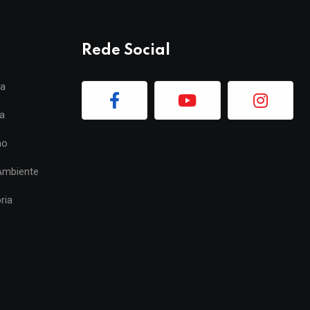
Rede Social
ia
a
mo
Ambiente
ria