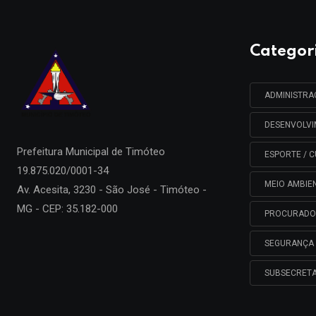
Categor
ADMINISTR
DESENVOLV
Prefeitura Municipal de
Timóteo
ESPORTE / C
19.875.020/0001-34
MEIO AMBIE
Av. Acesita, 3230 - São José - Timóteo -
MG - CEP: 35.182-000
PROCURADO
SEGURANÇA 
SUBSECRETA