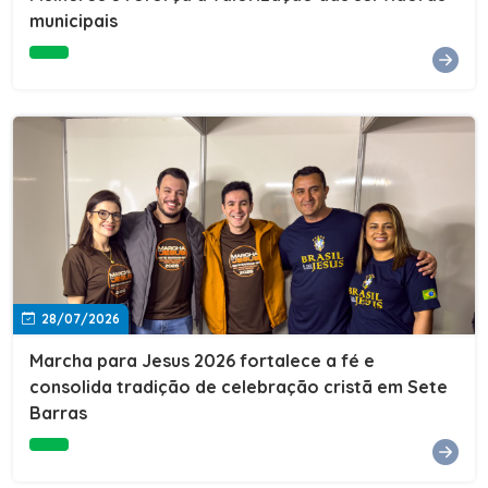
Cultura, Esporte e Lazer, Paulo Thomas, prestigiou os
municipais
formandos e destacou a importância da educação como
ferramenta de transformação social. "A educação abre
portas, transforma histórias e cria oportunidades. A
retomada e a ampliação da EJA representam um
compromisso da nossa gestão com a inclusão,
oferecendo a jovens e adultos a oportunidade de
concluir seus estudos e construir um futuro melhor.
Cada certificado entregue simboliza esforço,
determinação e a certeza de que investir em educação
é investir no desenvolvimento de Sete Barras."A
Prefeitura de Sete Barras também agradeceu ao SESI,
parceiro fundamental na retomada e ampliação da
Educação de Jovens e Adultos, aos professores, à
equipe da Secretaria Municipal de Educação e a todos
os profissionais que contribuíram para que esse
28/07/2026
importante projeto voltasse a transformar a vida de
dezenas de famílias.
Marcha para Jesus 2026 fortalece a fé e
consolida tradição de celebração cristã em Sete
Barras