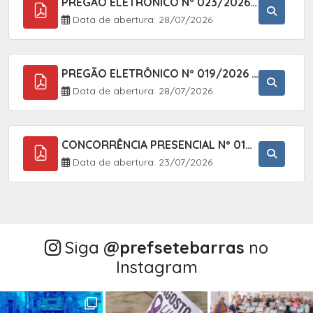
PREGÃO ELETRÔNICO Nº 023/2026 - AQUISIÇÃO DE ENXOVAL INFANTIL, EM ATENDIMENTO À SECRETARIA MUNICIPAL DE EDUCAÇÃO, ATRAVÉS DO SISTEMA DE REGISTRO DE PREÇOS (SRP).
Data de abertura: 28/07/2026
PREGÃO ELETRÔNICO Nº 019/2026 - CONTRATAÇÃO DE EMPRESA ESPECIALIZADA PARA A PRESTAÇÃO DE SERVIÇOS VETERINÁRIOS CLÍNICOS E CIRÚRGICOS, COM FOCO EM AÇÕES DE SAÚDE PÚBLICA, BEM-ESTAR ANIMAL E CONTROLE POPULACIONAL ÉTICO DE CÃES E GATOS, EM ATENDIMENTO À
Data de abertura: 28/07/2026
CONCORRÊNCIA PRESENCIAL Nº 018/2026 - PAVIMENTAÇÃO ASFÁLTICA NO BAIRRO VOTUPOCA ? ESTRADA DA RAPOSA, NO MUNICÍPIO DE SETE BARRAS/SP
Data de abertura: 23/07/2026
Siga
@‌prefsetebarras
no
Instagram