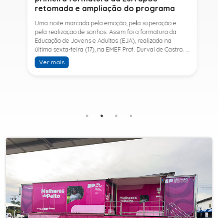
retomada e ampliação do programa
Uma noite marcada pela emoção, pela superação e
pela realização de sonhos. Assim foi a formatura da
Educação de Jovens e Adultos (EJA), realizada na
última sexta-feira (17), na EMEF Prof. Durval de Castro. A
cerimônia celebrou a conclusão dos estudos de 53
Ver mais
alunos e entrou para a história ao marcar a primeira
formatura do Ensino Fundamental II e do Ensino Médio
desde a retomada e ampliação da modalidade no
município.A retomada da EJA foi viabilizada por meio
da parceria entre a Prefeitura de Sete Barras, por
intermédio da Secretaria Municipal de Educação, e o
SESI, ampliando o acesso à educação e oferecendo uma
nova oportunidade para jovens e adultos que decidiram
retomar os estudos.A última turma da Educação de
Jovens e Adultos formada pelo município foi em 2016,
contemplando apenas o Ensino Fundamental I (1º ao 5º
ano). Após nove anos, a modalidade voltou a ser
oferecida em Sete Barras e, a partir de agosto de 2025,
passou por uma importante ampliação. Em parceria
com o SESI, a Prefeitura passou a disponibilizar também
o Ensino Fundamental II (6º ao 9º ano) e o Ensino
Médio, ampliando significativamente as oportunidades
para que jovens e adultos concluam sua formação.A