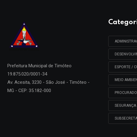
Categor
ADMINISTR
DESENVOLV
Prefeitura Municipal de
Timóteo
ESPORTE / C
19.875.020/0001-34
MEIO AMBIE
Av. Acesita, 3230 - São José - Timóteo -
MG - CEP: 35.182-000
PROCURADO
SEGURANÇA 
SUBSECRETA