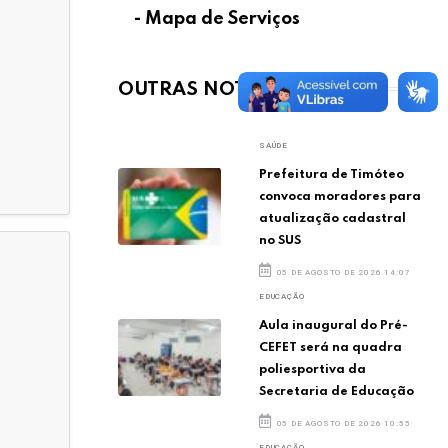
- Mapa de Serviços
OUTRAS NOTÍCIAS
SAÚDE
Prefeitura de Timóteo
convoca moradores para
atualização cadastral
no SUS
05 DE AGOSTO DE 2026 14:07
EDUCAÇÃO
Aula inaugural do Pré-
CEFET será na quadra
poliesportiva da
Secretaria de Educação
05 DE AGOSTO DE 2026 10:55
EDUCAÇÃO