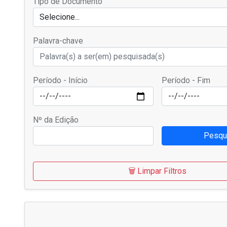
Tipo de Documento
Selecione...
Palavra-chave
Período - Início
Período - Fim
Nº da Edição
Pesqu
🗑️ Limpar Filtros