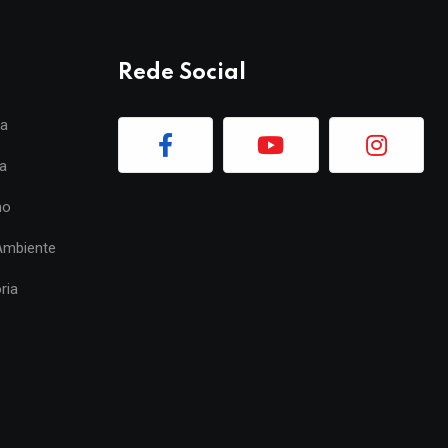
Rede Social
ia
a
mo
Ambiente
ria