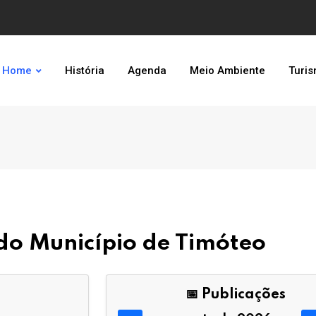
Home
História
Agenda
Meio Ambiente
Turi
l do Município de Timóteo
📅 Publicações