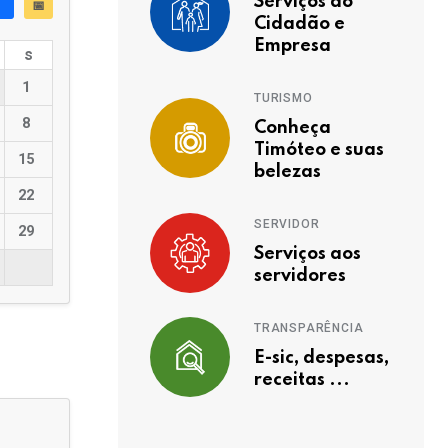
Serviços ao
📅
Cidadão e
Empresa
s
1
TURISMO
8
Conheça
Timóteo e suas
15
belezas
22
SERVIDOR
29
Serviços aos
servidores
TRANSPARÊNCIA
E-sic, despesas,
receitas ...