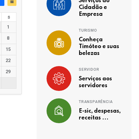
Serviços ao
📅
Cidadão e
Empresa
s
1
TURISMO
8
Conheça
Timóteo e suas
15
belezas
22
SERVIDOR
29
Serviços aos
servidores
TRANSPARÊNCIA
E-sic, despesas,
receitas ...