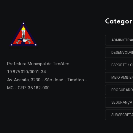
Categor
ADMINISTR
DESENVOLV
Prefeitura Municipal de
Timóteo
ESPORTE / C
19.875.020/0001-34
MEIO AMBIE
Av. Acesita, 3230 - São José - Timóteo -
MG - CEP: 35.182-000
PROCURADO
SEGURANÇA 
SUBSECRETA