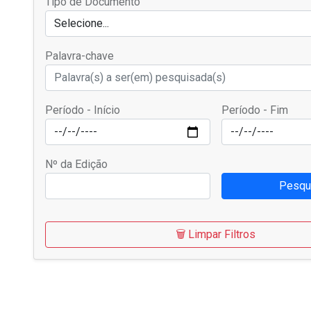
Tipo de Documento
Selecione...
Palavra-chave
Período - Início
Período - Fim
Nº da Edição
Pesqu
🗑️ Limpar Filtros