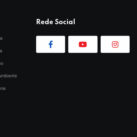
Rede Social
ia
a
mo
Ambiente
ria