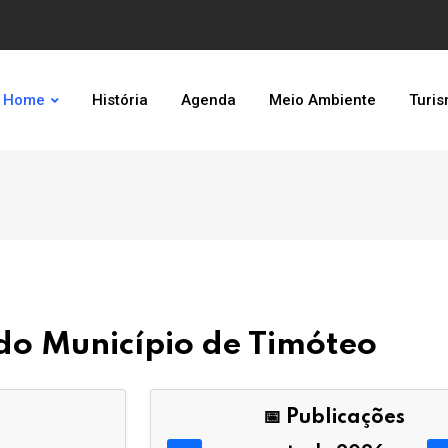
Home
História
Agenda
Meio Ambiente
Turi
l do Município de Timóteo
📅 Publicações