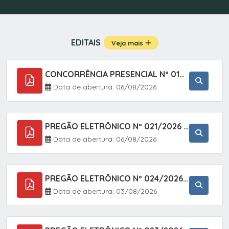
EDITAIS
Veja mais
CONCORRÊNCIA PRESENCIAL Nº 019/2025 - PAVIMENTAÇÃO ASFÁLTICA EM TRECHO DA RUA 2 NO BAIRRO VILA SOARES NO MUNICÍPIO DE SETE BARRAS/SP.
Data de abertura: 06/08/2026
PREGÃO ELETRÔNICO Nº 021/2026 - AQUISIÇÃO DE CONTENTORES E CARRINHOS, DESTINADOS A COLETIVA E MANEJO DE RESÍDUOS SÓLIDOS, ATRAVÉS DO SISTEMA DE REGISTRO DE PREÇOS (SRP)
Data de abertura: 06/08/2026
PREGÃO ELETRÔNICO Nº 024/2026 - AQUISIÇÃO DE GÁS MEDICINAL TIPO OXIGÊNIO (1,00 M3, 3,00 M3 E 10,00 M3), EM ATENDIMENTO À SECRETARIA MUNICIPAL DE SAÚDE, ATRAVÉS DO SISTEMA DE REGISTRO DE PREÇOS (SRP)
Data de abertura: 03/08/2026