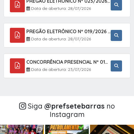
PREGÃO ELETRÔNICO Nº 023/2026 - AQUISIÇÃO DE ENXOVAL INFANTIL, EM ATENDIMENTO À SECRETARIA MUNICIPAL DE EDUCAÇÃO, ATRAVÉS DO SISTEMA DE REGISTRO DE PREÇOS (SRP).
Data de abertura: 28/07/2026
PREGÃO ELETRÔNICO Nº 019/2026 - CONTRATAÇÃO DE EMPRESA ESPECIALIZADA PARA A PRESTAÇÃO DE SERVIÇOS VETERINÁRIOS CLÍNICOS E CIRÚRGICOS, COM FOCO EM AÇÕES DE SAÚDE PÚBLICA, BEM-ESTAR ANIMAL E CONTROLE POPULACIONAL ÉTICO DE CÃES E GATOS, EM ATENDIMENTO À
Data de abertura: 28/07/2026
CONCORRÊNCIA PRESENCIAL Nº 018/2026 - PAVIMENTAÇÃO ASFÁLTICA NO BAIRRO VOTUPOCA ? ESTRADA DA RAPOSA, NO MUNICÍPIO DE SETE BARRAS/SP
Data de abertura: 23/07/2026
Siga
@‌prefsetebarras
no
Instagram