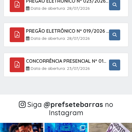
PREGÃO ELETRÔNICO Nº 023/2026 - AQUISIÇÃO DE ENXOVAL INFANTIL, EM ATENDIMENTO À SECRETARIA MUNICIPAL DE EDUCAÇÃO, ATRAVÉS DO SISTEMA DE REGISTRO DE PREÇOS (SRP).
Data de abertura: 28/07/2026
PREGÃO ELETRÔNICO Nº 019/2026 - CONTRATAÇÃO DE EMPRESA ESPECIALIZADA PARA A PRESTAÇÃO DE SERVIÇOS VETERINÁRIOS CLÍNICOS E CIRÚRGICOS, COM FOCO EM AÇÕES DE SAÚDE PÚBLICA, BEM-ESTAR ANIMAL E CONTROLE POPULACIONAL ÉTICO DE CÃES E GATOS, EM ATENDIMENTO À
Data de abertura: 28/07/2026
CONCORRÊNCIA PRESENCIAL Nº 018/2026 - PAVIMENTAÇÃO ASFÁLTICA NO BAIRRO VOTUPOCA ? ESTRADA DA RAPOSA, NO MUNICÍPIO DE SETE BARRAS/SP
Data de abertura: 23/07/2026
Siga
@‌prefsetebarras
no
Instagram