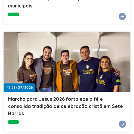
Cultura, Esporte e Lazer, Paulo Thomas, prestigiou os
municipais
formandos e destacou a importância da educação como
ferramenta de transformação social. "A educação abre
portas, transforma histórias e cria oportunidades. A
retomada e a ampliação da EJA representam um
compromisso da nossa gestão com a inclusão,
oferecendo a jovens e adultos a oportunidade de
concluir seus estudos e construir um futuro melhor.
Cada certificado entregue simboliza esforço,
determinação e a certeza de que investir em educação
é investir no desenvolvimento de Sete Barras."A
Prefeitura de Sete Barras também agradeceu ao SESI,
parceiro fundamental na retomada e ampliação da
Educação de Jovens e Adultos, aos professores, à
equipe da Secretaria Municipal de Educação e a todos
os profissionais que contribuíram para que esse
28/07/2026
importante projeto voltasse a transformar a vida de
dezenas de famílias.
Marcha para Jesus 2026 fortalece a fé e
consolida tradição de celebração cristã em Sete
Barras