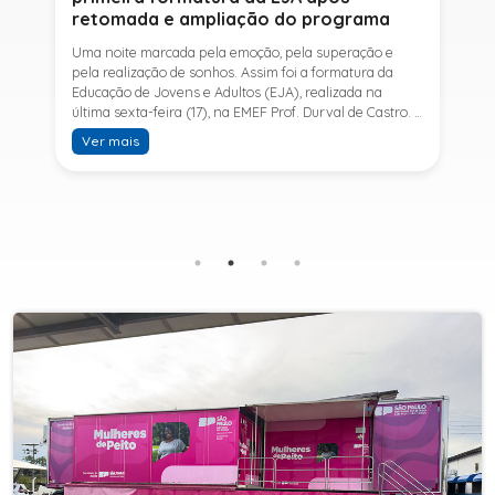
retomada e ampliação do programa
Uma noite marcada pela emoção, pela superação e
pela realização de sonhos. Assim foi a formatura da
Educação de Jovens e Adultos (EJA), realizada na
última sexta-feira (17), na EMEF Prof. Durval de Castro. A
cerimônia celebrou a conclusão dos estudos de 53
Ver mais
alunos e entrou para a história ao marcar a primeira
formatura do Ensino Fundamental II e do Ensino Médio
desde a retomada e ampliação da modalidade no
município.A retomada da EJA foi viabilizada por meio
da parceria entre a Prefeitura de Sete Barras, por
intermédio da Secretaria Municipal de Educação, e o
SESI, ampliando o acesso à educação e oferecendo uma
nova oportunidade para jovens e adultos que decidiram
retomar os estudos.A última turma da Educação de
Jovens e Adultos formada pelo município foi em 2016,
contemplando apenas o Ensino Fundamental I (1º ao 5º
ano). Após nove anos, a modalidade voltou a ser
oferecida em Sete Barras e, a partir de agosto de 2025,
passou por uma importante ampliação. Em parceria
com o SESI, a Prefeitura passou a disponibilizar também
o Ensino Fundamental II (6º ao 9º ano) e o Ensino
Médio, ampliando significativamente as oportunidades
para que jovens e adultos concluam sua formação.A