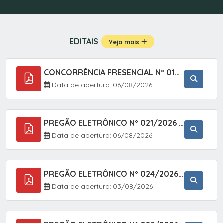
EDITAIS
Veja mais
CONCORRÊNCIA PRESENCIAL Nº 019/2025 - PAVIMENTAÇÃO ASFÁLTICA EM TRECHO DA RUA 2 NO BAIRRO VILA SOARES NO MUNICÍPIO DE SETE BARRAS/SP.
Data de abertura: 06/08/2026
PREGÃO ELETRÔNICO Nº 021/2026 - AQUISIÇÃO DE CONTENTORES E CARRINHOS, DESTINADOS A COLETIVA E MANEJO DE RESÍDUOS SÓLIDOS, ATRAVÉS DO SISTEMA DE REGISTRO DE PREÇOS (SRP)
Data de abertura: 06/08/2026
PREGÃO ELETRÔNICO Nº 024/2026 - AQUISIÇÃO DE GÁS MEDICINAL TIPO OXIGÊNIO (1,00 M3, 3,00 M3 E 10,00 M3), EM ATENDIMENTO À SECRETARIA MUNICIPAL DE SAÚDE, ATRAVÉS DO SISTEMA DE REGISTRO DE PREÇOS (SRP)
Data de abertura: 03/08/2026