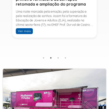
retomada e ampliação do programa
Uma noite marcada pela emoção, pela superação e
pela realização de sonhos. Assim foi a formatura da
Educação de Jovens e Adultos (EJA), realizada na
última sexta-feira (17), na EMEF Prof. Durval de Castro. A
cerimônia celebrou a conclusão dos estudos de 53
Ver mais
alunos e entrou para a história ao marcar a primeira
formatura do Ensino Fundamental II e do Ensino Médio
desde a retomada e ampliação da modalidade no
município.A retomada da EJA foi viabilizada por meio
da parceria entre a Prefeitura de Sete Barras, por
intermédio da Secretaria Municipal de Educação, e o
SESI, ampliando o acesso à educação e oferecendo uma
nova oportunidade para jovens e adultos que decidiram
retomar os estudos.A última turma da Educação de
Jovens e Adultos formada pelo município foi em 2016,
contemplando apenas o Ensino Fundamental I (1º ao 5º
ano). Após nove anos, a modalidade voltou a ser
oferecida em Sete Barras e, a partir de agosto de 2025,
passou por uma importante ampliação. Em parceria
com o SESI, a Prefeitura passou a disponibilizar também
o Ensino Fundamental II (6º ao 9º ano) e o Ensino
Médio, ampliando significativamente as oportunidades
para que jovens e adultos concluam sua formação.A