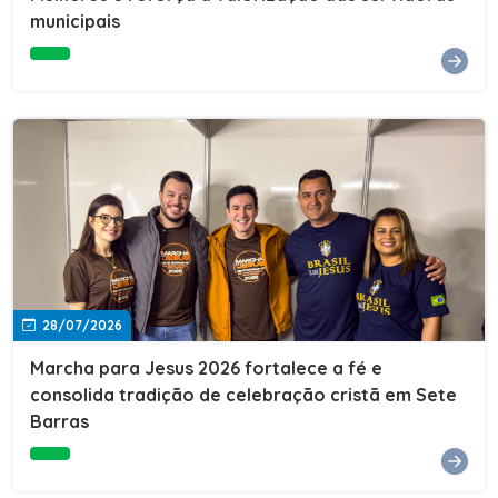
Cultura, Esporte e Lazer, Paulo Thomas, prestigiou os
municipais
formandos e destacou a importância da educação como
ferramenta de transformação social. "A educação abre
portas, transforma histórias e cria oportunidades. A
retomada e a ampliação da EJA representam um
compromisso da nossa gestão com a inclusão,
oferecendo a jovens e adultos a oportunidade de
concluir seus estudos e construir um futuro melhor.
Cada certificado entregue simboliza esforço,
determinação e a certeza de que investir em educação
é investir no desenvolvimento de Sete Barras."A
Prefeitura de Sete Barras também agradeceu ao SESI,
parceiro fundamental na retomada e ampliação da
Educação de Jovens e Adultos, aos professores, à
equipe da Secretaria Municipal de Educação e a todos
os profissionais que contribuíram para que esse
28/07/2026
importante projeto voltasse a transformar a vida de
dezenas de famílias.
Marcha para Jesus 2026 fortalece a fé e
consolida tradição de celebração cristã em Sete
Barras