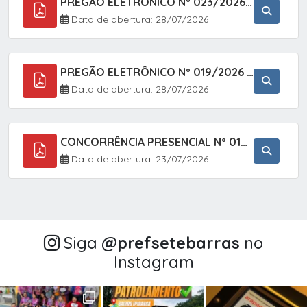
PREGÃO ELETRÔNICO Nº 023/2026 - AQUISIÇÃO DE ENXOVAL INFANTIL, EM ATENDIMENTO À SECRETARIA MUNICIPAL DE EDUCAÇÃO, ATRAVÉS DO SISTEMA DE REGISTRO DE PREÇOS (SRP).
Data de abertura: 28/07/2026
PREGÃO ELETRÔNICO Nº 019/2026 - CONTRATAÇÃO DE EMPRESA ESPECIALIZADA PARA A PRESTAÇÃO DE SERVIÇOS VETERINÁRIOS CLÍNICOS E CIRÚRGICOS, COM FOCO EM AÇÕES DE SAÚDE PÚBLICA, BEM-ESTAR ANIMAL E CONTROLE POPULACIONAL ÉTICO DE CÃES E GATOS, EM ATENDIMENTO À
Data de abertura: 28/07/2026
CONCORRÊNCIA PRESENCIAL Nº 018/2026 - PAVIMENTAÇÃO ASFÁLTICA NO BAIRRO VOTUPOCA ? ESTRADA DA RAPOSA, NO MUNICÍPIO DE SETE BARRAS/SP
Data de abertura: 23/07/2026
Siga
@‌prefsetebarras
no
Instagram