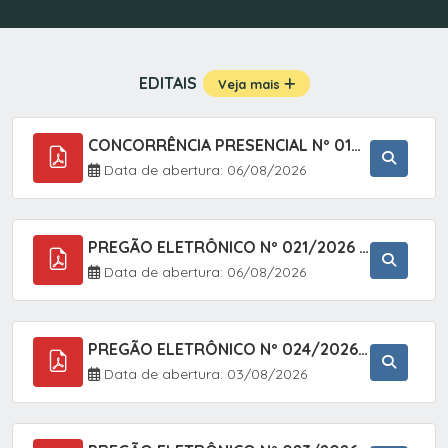
EDITAIS
Veja mais
CONCORRÊNCIA PRESENCIAL Nº 019/2025 - PAVIMENTAÇÃO ASFÁLTICA EM TRECHO DA RUA 2 NO BAIRRO VILA SOARES NO MUNICÍPIO DE SETE BARRAS/SP.
Data de abertura: 06/08/2026
PREGÃO ELETRÔNICO Nº 021/2026 - AQUISIÇÃO DE CONTENTORES E CARRINHOS, DESTINADOS A COLETIVA E MANEJO DE RESÍDUOS SÓLIDOS, ATRAVÉS DO SISTEMA DE REGISTRO DE PREÇOS (SRP)
Data de abertura: 06/08/2026
PREGÃO ELETRÔNICO Nº 024/2026 - AQUISIÇÃO DE GÁS MEDICINAL TIPO OXIGÊNIO (1,00 M3, 3,00 M3 E 10,00 M3), EM ATENDIMENTO À SECRETARIA MUNICIPAL DE SAÚDE, ATRAVÉS DO SISTEMA DE REGISTRO DE PREÇOS (SRP)
Data de abertura: 03/08/2026