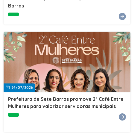
Barras
e do Instituto de Desenvolvimento Profissional
(IDEP).SERVIÇORede de Negócios 7BData: 11 de agosto
(terça-feira)Horário: 18h30Local: Rua Dr. Júlio Prestes,
692 – Centro – Sete Barras/SPPalestrante: Tiago
Ferreira – Especialista em técnicas de vendas Telecom e
fundador da empresa Seu Consultor.Inscrições: FAÇA
AQUI
24/07/2026
Prefeitura de Sete Barras promove 2º Café Entre
Mulheres para valorizar servidoras municipais