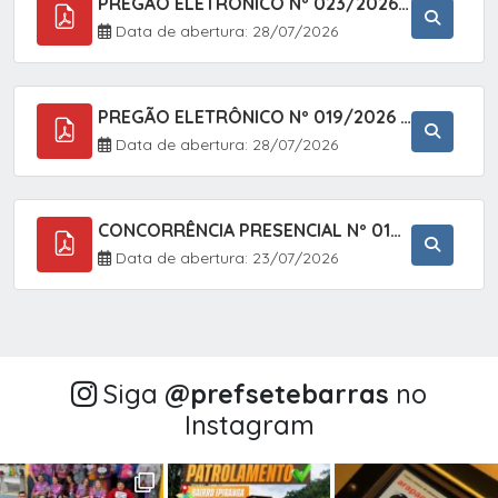
PREGÃO ELETRÔNICO Nº 023/2026 - AQUISIÇÃO DE ENXOVAL INFANTIL, EM ATENDIMENTO À SECRETARIA MUNICIPAL DE EDUCAÇÃO, ATRAVÉS DO SISTEMA DE REGISTRO DE PREÇOS (SRP).
Data de abertura: 28/07/2026
PREGÃO ELETRÔNICO Nº 019/2026 - CONTRATAÇÃO DE EMPRESA ESPECIALIZADA PARA A PRESTAÇÃO DE SERVIÇOS VETERINÁRIOS CLÍNICOS E CIRÚRGICOS, COM FOCO EM AÇÕES DE SAÚDE PÚBLICA, BEM-ESTAR ANIMAL E CONTROLE POPULACIONAL ÉTICO DE CÃES E GATOS, EM ATENDIMENTO À
Data de abertura: 28/07/2026
CONCORRÊNCIA PRESENCIAL Nº 018/2026 - PAVIMENTAÇÃO ASFÁLTICA NO BAIRRO VOTUPOCA ? ESTRADA DA RAPOSA, NO MUNICÍPIO DE SETE BARRAS/SP
Data de abertura: 23/07/2026
Siga
@‌prefsetebarras
no
Instagram