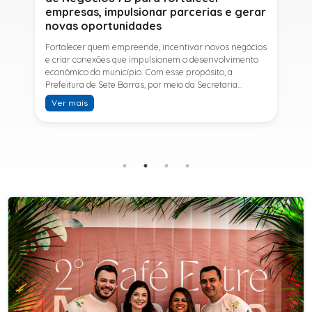
empresas, impulsionar parcerias e gerar
novas oportunidades
Fortalecer quem empreende, incentivar novos negócios
e criar conexões que impulsionem o desenvolvimento
econômico do município. Com esse propósito, a
Prefeitura de Sete Barras, por meio da Secretaria
Municipal de Turismo e Desenvolvimento Econômico,
Ver mais
promove na próxima terça-feira (11) a Rede de Negócios
7B, um encontro voltado a empresários,
empreendedores e profissionais que desejam ampliar
conhecimentos, estabelecer parcerias e identificar
novas oportunidades de crescimento.A programação
contará com a palestra de Tiago Ferreira, especialista
em técnicas de vendas para o setor de
telecomunicações e fundador da empresa Seu
Consultor, que compartilhará estratégias para
aumentar resultados, fortalecer relacionamentos
comerciais e ampliar as oportunidades de
negócios.Para a Secretária Municipal de Turismo e
Desenvolvimento Econômico, Edna Carvalho, a Rede de
Negócios 7B representa mais uma iniciativa da gestão
do Prefeito Ítalo Costa para fortalecer o
empreendedorismo e incentivar o crescimento das
empresas locais. "O Prefeito Ítalo Costa incentiva a