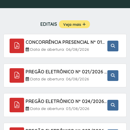
EDITAIS
Veja mais
CONCORRÊNCIA PRESENCIAL Nº 019/2025 - PAVIMENTAÇÃO ASFÁLTICA EM TRECHO DA RUA 2 NO BAIRRO VILA SOARES NO MUNICÍPIO DE SETE BARRAS/SP.
Data de abertura: 06/08/2026
PREGÃO ELETRÔNICO Nº 021/2026 - AQUISIÇÃO DE CONTENTORES E CARRINHOS, DESTINADOS A COLETIVA E MANEJO DE RESÍDUOS SÓLIDOS, ATRAVÉS DO SISTEMA DE REGISTRO DE PREÇOS (SRP)
Data de abertura: 06/08/2026
PREGÃO ELETRÔNICO Nº 024/2026 - AQUISIÇÃO DE GÁS MEDICINAL TIPO OXIGÊNIO (1,00 M3, 3,00 M3 E 10,00 M3), EM ATENDIMENTO À SECRETARIA MUNICIPAL DE SAÚDE, ATRAVÉS DO SISTEMA DE REGISTRO DE PREÇOS (SRP)
Data de abertura: 03/08/2026