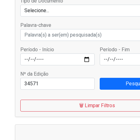
Tipo de Documento
Selecione...
Palavra-chave
Período - Início
Período - Fim
Nº da Edição
Pesqu
🗑️ Limpar Filtros