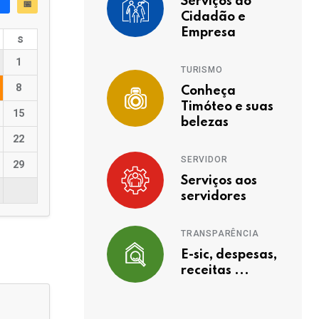
Serviços ao
📅
Cidadão e
Empresa
s
1
TURISMO
8
Conheça
Timóteo e suas
15
belezas
22
SERVIDOR
29
Serviços aos
servidores
TRANSPARÊNCIA
E-sic, despesas,
receitas ...