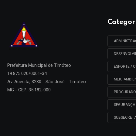
Categor
ADMINISTR
DESENVOLV
Prefeitura Municipal de
Timóteo
ESPORTE / C
19.875.020/0001-34
MEIO AMBIE
Av. Acesita, 3230 - São José - Timóteo -
MG - CEP: 35.182-000
PROCURADO
SEGURANÇA 
SUBSECRETA