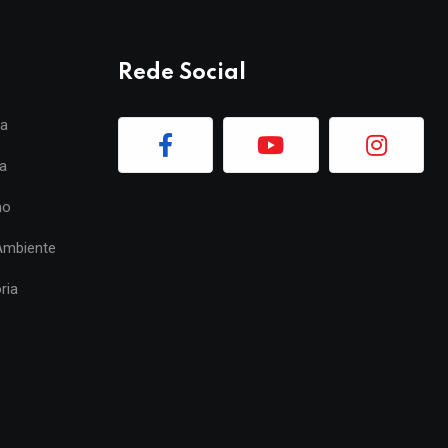
Rede Social
ia
a
mo
Ambiente
ria