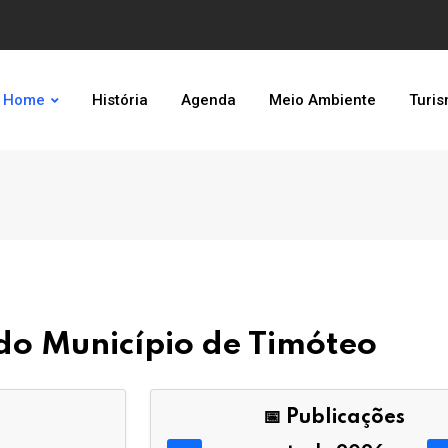
Home
História
Agenda
Meio Ambiente
Turi
l do Município de Timóteo
📅 Publicações