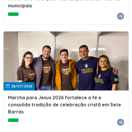
Cultura, Esporte e Lazer, Paulo Thomas, prestigiou os
municipais
formandos e destacou a importância da educação como
ferramenta de transformação social. "A educação abre
portas, transforma histórias e cria oportunidades. A
retomada e a ampliação da EJA representam um
compromisso da nossa gestão com a inclusão,
oferecendo a jovens e adultos a oportunidade de
concluir seus estudos e construir um futuro melhor.
Cada certificado entregue simboliza esforço,
determinação e a certeza de que investir em educação
é investir no desenvolvimento de Sete Barras."A
Prefeitura de Sete Barras também agradeceu ao SESI,
parceiro fundamental na retomada e ampliação da
Educação de Jovens e Adultos, aos professores, à
equipe da Secretaria Municipal de Educação e a todos
os profissionais que contribuíram para que esse
28/07/2026
importante projeto voltasse a transformar a vida de
dezenas de famílias.
Marcha para Jesus 2026 fortalece a fé e
consolida tradição de celebração cristã em Sete
Barras