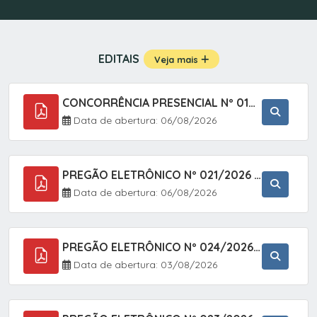
EDITAIS
Veja mais
CONCORRÊNCIA PRESENCIAL Nº 019/2025 - PAVIMENTAÇÃO ASFÁLTICA EM TRECHO DA RUA 2 NO BAIRRO VILA SOARES NO MUNICÍPIO DE SETE BARRAS/SP.
Data de abertura: 06/08/2026
PREGÃO ELETRÔNICO Nº 021/2026 - AQUISIÇÃO DE CONTENTORES E CARRINHOS, DESTINADOS A COLETIVA E MANEJO DE RESÍDUOS SÓLIDOS, ATRAVÉS DO SISTEMA DE REGISTRO DE PREÇOS (SRP)
Data de abertura: 06/08/2026
PREGÃO ELETRÔNICO Nº 024/2026 - AQUISIÇÃO DE GÁS MEDICINAL TIPO OXIGÊNIO (1,00 M3, 3,00 M3 E 10,00 M3), EM ATENDIMENTO À SECRETARIA MUNICIPAL DE SAÚDE, ATRAVÉS DO SISTEMA DE REGISTRO DE PREÇOS (SRP)
Data de abertura: 03/08/2026