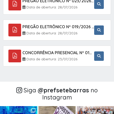
PREGÃO ELETRÔNICO Nº 023/2026 - AQUISIÇÃO DE ENXOVAL INFANTIL, EM ATENDIMENTO À SECRETARIA MUNICIPAL DE EDUCAÇÃO, ATRAVÉS DO SISTEMA DE REGISTRO DE PREÇOS (SRP).
Data de abertura: 28/07/2026
PREGÃO ELETRÔNICO Nº 019/2026 - CONTRATAÇÃO DE EMPRESA ESPECIALIZADA PARA A PRESTAÇÃO DE SERVIÇOS VETERINÁRIOS CLÍNICOS E CIRÚRGICOS, COM FOCO EM AÇÕES DE SAÚDE PÚBLICA, BEM-ESTAR ANIMAL E CONTROLE POPULACIONAL ÉTICO DE CÃES E GATOS, EM ATENDIMENTO À
Data de abertura: 28/07/2026
CONCORRÊNCIA PRESENCIAL Nº 018/2026 - PAVIMENTAÇÃO ASFÁLTICA NO BAIRRO VOTUPOCA ? ESTRADA DA RAPOSA, NO MUNICÍPIO DE SETE BARRAS/SP
Data de abertura: 23/07/2026
Siga
@‌prefsetebarras
no
Instagram