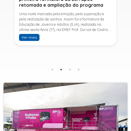
retomada e ampliação do programa
Uma noite marcada pela emoção, pela superação e
pela realização de sonhos. Assim foi a formatura da
Educação de Jovens e Adultos (EJA), realizada na
última sexta-feira (17), na EMEF Prof. Durval de Castro. A
cerimônia celebrou a conclusão dos estudos de 53
Ver mais
alunos e entrou para a história ao marcar a primeira
formatura do Ensino Fundamental II e do Ensino Médio
desde a retomada e ampliação da modalidade no
município.A retomada da EJA foi viabilizada por meio
da parceria entre a Prefeitura de Sete Barras, por
intermédio da Secretaria Municipal de Educação, e o
SESI, ampliando o acesso à educação e oferecendo uma
nova oportunidade para jovens e adultos que decidiram
retomar os estudos.A última turma da Educação de
Jovens e Adultos formada pelo município foi em 2016,
contemplando apenas o Ensino Fundamental I (1º ao 5º
ano). Após nove anos, a modalidade voltou a ser
oferecida em Sete Barras e, a partir de agosto de 2025,
passou por uma importante ampliação. Em parceria
com o SESI, a Prefeitura passou a disponibilizar também
o Ensino Fundamental II (6º ao 9º ano) e o Ensino
Médio, ampliando significativamente as oportunidades
para que jovens e adultos concluam sua formação.A