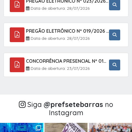
PREGÃO ELETRÔNICO Nº 023/2026 - AQUISIÇÃO DE ENXOVAL INFANTIL, EM ATENDIMENTO À SECRETARIA MUNICIPAL DE EDUCAÇÃO, ATRAVÉS DO SISTEMA DE REGISTRO DE PREÇOS (SRP).
Data de abertura: 28/07/2026
PREGÃO ELETRÔNICO Nº 019/2026 - CONTRATAÇÃO DE EMPRESA ESPECIALIZADA PARA A PRESTAÇÃO DE SERVIÇOS VETERINÁRIOS CLÍNICOS E CIRÚRGICOS, COM FOCO EM AÇÕES DE SAÚDE PÚBLICA, BEM-ESTAR ANIMAL E CONTROLE POPULACIONAL ÉTICO DE CÃES E GATOS, EM ATENDIMENTO À
Data de abertura: 28/07/2026
CONCORRÊNCIA PRESENCIAL Nº 018/2026 - PAVIMENTAÇÃO ASFÁLTICA NO BAIRRO VOTUPOCA ? ESTRADA DA RAPOSA, NO MUNICÍPIO DE SETE BARRAS/SP
Data de abertura: 23/07/2026
Siga
@‌prefsetebarras
no
Instagram