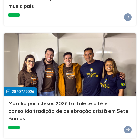
Cultura, Esporte e Lazer, Paulo Thomas, prestigiou os
municipais
formandos e destacou a importância da educação como
ferramenta de transformação social. "A educação abre
portas, transforma histórias e cria oportunidades. A
retomada e a ampliação da EJA representam um
compromisso da nossa gestão com a inclusão,
oferecendo a jovens e adultos a oportunidade de
concluir seus estudos e construir um futuro melhor.
Cada certificado entregue simboliza esforço,
determinação e a certeza de que investir em educação
é investir no desenvolvimento de Sete Barras."A
Prefeitura de Sete Barras também agradeceu ao SESI,
parceiro fundamental na retomada e ampliação da
Educação de Jovens e Adultos, aos professores, à
equipe da Secretaria Municipal de Educação e a todos
os profissionais que contribuíram para que esse
28/07/2026
importante projeto voltasse a transformar a vida de
dezenas de famílias.
Marcha para Jesus 2026 fortalece a fé e
consolida tradição de celebração cristã em Sete
Barras