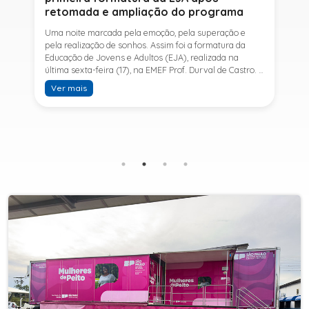
retomada e ampliação do programa
Uma noite marcada pela emoção, pela superação e
pela realização de sonhos. Assim foi a formatura da
Educação de Jovens e Adultos (EJA), realizada na
última sexta-feira (17), na EMEF Prof. Durval de Castro. A
cerimônia celebrou a conclusão dos estudos de 53
Ver mais
alunos e entrou para a história ao marcar a primeira
formatura do Ensino Fundamental II e do Ensino Médio
desde a retomada e ampliação da modalidade no
município.A retomada da EJA foi viabilizada por meio
da parceria entre a Prefeitura de Sete Barras, por
intermédio da Secretaria Municipal de Educação, e o
SESI, ampliando o acesso à educação e oferecendo uma
nova oportunidade para jovens e adultos que decidiram
retomar os estudos.A última turma da Educação de
Jovens e Adultos formada pelo município foi em 2016,
contemplando apenas o Ensino Fundamental I (1º ao 5º
ano). Após nove anos, a modalidade voltou a ser
oferecida em Sete Barras e, a partir de agosto de 2025,
passou por uma importante ampliação. Em parceria
com o SESI, a Prefeitura passou a disponibilizar também
o Ensino Fundamental II (6º ao 9º ano) e o Ensino
Médio, ampliando significativamente as oportunidades
para que jovens e adultos concluam sua formação.A