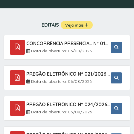
EDITAIS
Veja mais
CONCORRÊNCIA PRESENCIAL Nº 019/2025 - PAVIMENTAÇÃO ASFÁLTICA EM TRECHO DA RUA 2 NO BAIRRO VILA SOARES NO MUNICÍPIO DE SETE BARRAS/SP.
Data de abertura: 06/08/2026
PREGÃO ELETRÔNICO Nº 021/2026 - AQUISIÇÃO DE CONTENTORES E CARRINHOS, DESTINADOS A COLETIVA E MANEJO DE RESÍDUOS SÓLIDOS, ATRAVÉS DO SISTEMA DE REGISTRO DE PREÇOS (SRP)
Data de abertura: 06/08/2026
PREGÃO ELETRÔNICO Nº 024/2026 - AQUISIÇÃO DE GÁS MEDICINAL TIPO OXIGÊNIO (1,00 M3, 3,00 M3 E 10,00 M3), EM ATENDIMENTO À SECRETARIA MUNICIPAL DE SAÚDE, ATRAVÉS DO SISTEMA DE REGISTRO DE PREÇOS (SRP)
Data de abertura: 03/08/2026