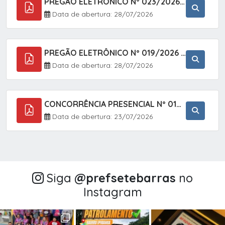
PREGÃO ELETRÔNICO Nº 023/2026 - AQUISIÇÃO DE ENXOVAL INFANTIL, EM ATENDIMENTO À SECRETARIA MUNICIPAL DE EDUCAÇÃO, ATRAVÉS DO SISTEMA DE REGISTRO DE PREÇOS (SRP).
Data de abertura: 28/07/2026
PREGÃO ELETRÔNICO Nº 019/2026 - CONTRATAÇÃO DE EMPRESA ESPECIALIZADA PARA A PRESTAÇÃO DE SERVIÇOS VETERINÁRIOS CLÍNICOS E CIRÚRGICOS, COM FOCO EM AÇÕES DE SAÚDE PÚBLICA, BEM-ESTAR ANIMAL E CONTROLE POPULACIONAL ÉTICO DE CÃES E GATOS, EM ATENDIMENTO À
Data de abertura: 28/07/2026
CONCORRÊNCIA PRESENCIAL Nº 018/2026 - PAVIMENTAÇÃO ASFÁLTICA NO BAIRRO VOTUPOCA ? ESTRADA DA RAPOSA, NO MUNICÍPIO DE SETE BARRAS/SP
Data de abertura: 23/07/2026
Siga
@‌prefsetebarras
no
Instagram