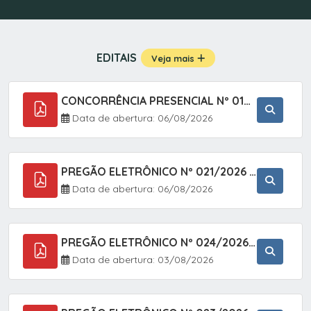
EDITAIS
Veja mais
CONCORRÊNCIA PRESENCIAL Nº 019/2025 - PAVIMENTAÇÃO ASFÁLTICA EM TRECHO DA RUA 2 NO BAIRRO VILA SOARES NO MUNICÍPIO DE SETE BARRAS/SP.
Data de abertura: 06/08/2026
PREGÃO ELETRÔNICO Nº 021/2026 - AQUISIÇÃO DE CONTENTORES E CARRINHOS, DESTINADOS A COLETIVA E MANEJO DE RESÍDUOS SÓLIDOS, ATRAVÉS DO SISTEMA DE REGISTRO DE PREÇOS (SRP)
Data de abertura: 06/08/2026
PREGÃO ELETRÔNICO Nº 024/2026 - AQUISIÇÃO DE GÁS MEDICINAL TIPO OXIGÊNIO (1,00 M3, 3,00 M3 E 10,00 M3), EM ATENDIMENTO À SECRETARIA MUNICIPAL DE SAÚDE, ATRAVÉS DO SISTEMA DE REGISTRO DE PREÇOS (SRP)
Data de abertura: 03/08/2026