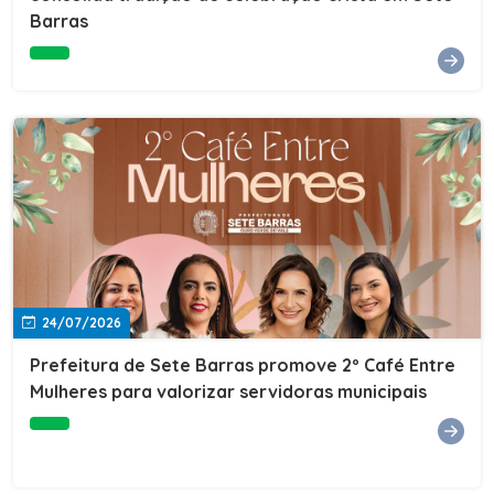
Barras
e do Instituto de Desenvolvimento Profissional
(IDEP).SERVIÇORede de Negócios 7BData: 11 de agosto
(terça-feira)Horário: 18h30Local: Rua Dr. Júlio Prestes,
692 – Centro – Sete Barras/SPPalestrante: Tiago
Ferreira – Especialista em técnicas de vendas Telecom e
fundador da empresa Seu Consultor.Inscrições: FAÇA
AQUI
24/07/2026
Prefeitura de Sete Barras promove 2º Café Entre
Mulheres para valorizar servidoras municipais