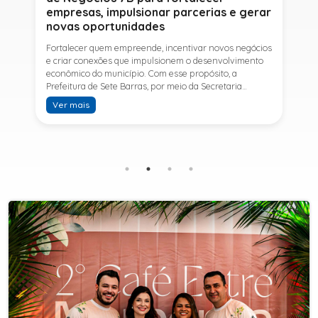
empresas, impulsionar parcerias e gerar
novas oportunidades
Fortalecer quem empreende, incentivar novos negócios
e criar conexões que impulsionem o desenvolvimento
econômico do município. Com esse propósito, a
Prefeitura de Sete Barras, por meio da Secretaria
Municipal de Turismo e Desenvolvimento Econômico,
Ver mais
promove na próxima terça-feira (11) a Rede de Negócios
7B, um encontro voltado a empresários,
empreendedores e profissionais que desejam ampliar
conhecimentos, estabelecer parcerias e identificar
novas oportunidades de crescimento.A programação
contará com a palestra de Tiago Ferreira, especialista
em técnicas de vendas para o setor de
telecomunicações e fundador da empresa Seu
Consultor, que compartilhará estratégias para
aumentar resultados, fortalecer relacionamentos
comerciais e ampliar as oportunidades de
negócios.Para a Secretária Municipal de Turismo e
Desenvolvimento Econômico, Edna Carvalho, a Rede de
Negócios 7B representa mais uma iniciativa da gestão
do Prefeito Ítalo Costa para fortalecer o
empreendedorismo e incentivar o crescimento das
empresas locais. "O Prefeito Ítalo Costa incentiva a