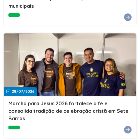
Cultura, Esporte e Lazer, Paulo Thomas, prestigiou os
municipais
formandos e destacou a importância da educação como
ferramenta de transformação social. "A educação abre
portas, transforma histórias e cria oportunidades. A
retomada e a ampliação da EJA representam um
compromisso da nossa gestão com a inclusão,
oferecendo a jovens e adultos a oportunidade de
concluir seus estudos e construir um futuro melhor.
Cada certificado entregue simboliza esforço,
determinação e a certeza de que investir em educação
é investir no desenvolvimento de Sete Barras."A
Prefeitura de Sete Barras também agradeceu ao SESI,
parceiro fundamental na retomada e ampliação da
Educação de Jovens e Adultos, aos professores, à
equipe da Secretaria Municipal de Educação e a todos
os profissionais que contribuíram para que esse
28/07/2026
importante projeto voltasse a transformar a vida de
dezenas de famílias.
Marcha para Jesus 2026 fortalece a fé e
consolida tradição de celebração cristã em Sete
Barras