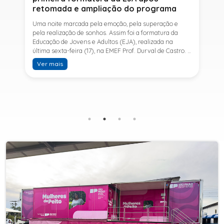
retomada e ampliação do programa
Uma noite marcada pela emoção, pela superação e
pela realização de sonhos. Assim foi a formatura da
Educação de Jovens e Adultos (EJA), realizada na
última sexta-feira (17), na EMEF Prof. Durval de Castro. A
cerimônia celebrou a conclusão dos estudos de 53
Ver mais
alunos e entrou para a história ao marcar a primeira
formatura do Ensino Fundamental II e do Ensino Médio
desde a retomada e ampliação da modalidade no
município.A retomada da EJA foi viabilizada por meio
da parceria entre a Prefeitura de Sete Barras, por
intermédio da Secretaria Municipal de Educação, e o
SESI, ampliando o acesso à educação e oferecendo uma
nova oportunidade para jovens e adultos que decidiram
retomar os estudos.A última turma da Educação de
Jovens e Adultos formada pelo município foi em 2016,
contemplando apenas o Ensino Fundamental I (1º ao 5º
ano). Após nove anos, a modalidade voltou a ser
oferecida em Sete Barras e, a partir de agosto de 2025,
passou por uma importante ampliação. Em parceria
com o SESI, a Prefeitura passou a disponibilizar também
o Ensino Fundamental II (6º ao 9º ano) e o Ensino
Médio, ampliando significativamente as oportunidades
para que jovens e adultos concluam sua formação.A