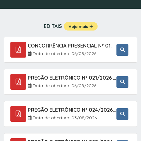
EDITAIS
Veja mais
CONCORRÊNCIA PRESENCIAL Nº 019/2025 - PAVIMENTAÇÃO ASFÁLTICA EM TRECHO DA RUA 2 NO BAIRRO VILA SOARES NO MUNICÍPIO DE SETE BARRAS/SP.
Data de abertura: 06/08/2026
PREGÃO ELETRÔNICO Nº 021/2026 - AQUISIÇÃO DE CONTENTORES E CARRINHOS, DESTINADOS A COLETIVA E MANEJO DE RESÍDUOS SÓLIDOS, ATRAVÉS DO SISTEMA DE REGISTRO DE PREÇOS (SRP)
Data de abertura: 06/08/2026
PREGÃO ELETRÔNICO Nº 024/2026 - AQUISIÇÃO DE GÁS MEDICINAL TIPO OXIGÊNIO (1,00 M3, 3,00 M3 E 10,00 M3), EM ATENDIMENTO À SECRETARIA MUNICIPAL DE SAÚDE, ATRAVÉS DO SISTEMA DE REGISTRO DE PREÇOS (SRP)
Data de abertura: 03/08/2026