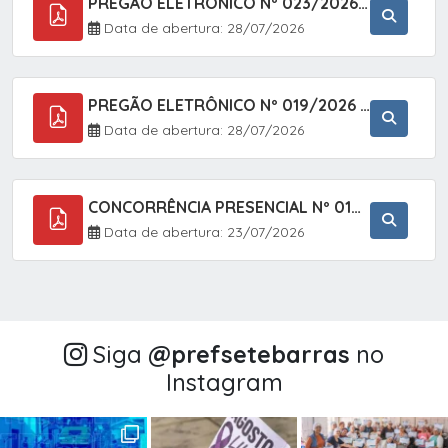
PREGÃO ELETRÔNICO Nº 023/2026 - AQUISIÇÃO DE ENXOVAL INFANTIL, EM ATENDIMENTO À SECRETARIA MUNICIPAL DE EDUCAÇÃO, ATRAVÉS DO SISTEMA DE REGISTRO DE PREÇOS (SRP).
Data de abertura: 28/07/2026
PREGÃO ELETRÔNICO Nº 019/2026 - CONTRATAÇÃO DE EMPRESA ESPECIALIZADA PARA A PRESTAÇÃO DE SERVIÇOS VETERINÁRIOS CLÍNICOS E CIRÚRGICOS, COM FOCO EM AÇÕES DE SAÚDE PÚBLICA, BEM-ESTAR ANIMAL E CONTROLE POPULACIONAL ÉTICO DE CÃES E GATOS, EM ATENDIMENTO À
Data de abertura: 28/07/2026
CONCORRÊNCIA PRESENCIAL Nº 018/2026 - PAVIMENTAÇÃO ASFÁLTICA NO BAIRRO VOTUPOCA ? ESTRADA DA RAPOSA, NO MUNICÍPIO DE SETE BARRAS/SP
Data de abertura: 23/07/2026
Siga
@‌prefsetebarras
no
Instagram