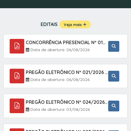
EDITAIS
Veja mais
CONCORRÊNCIA PRESENCIAL Nº 019/2025 - PAVIMENTAÇÃO ASFÁLTICA EM TRECHO DA RUA 2 NO BAIRRO VILA SOARES NO MUNICÍPIO DE SETE BARRAS/SP.
Data de abertura: 06/08/2026
PREGÃO ELETRÔNICO Nº 021/2026 - AQUISIÇÃO DE CONTENTORES E CARRINHOS, DESTINADOS A COLETIVA E MANEJO DE RESÍDUOS SÓLIDOS, ATRAVÉS DO SISTEMA DE REGISTRO DE PREÇOS (SRP)
Data de abertura: 06/08/2026
PREGÃO ELETRÔNICO Nº 024/2026 - AQUISIÇÃO DE GÁS MEDICINAL TIPO OXIGÊNIO (1,00 M3, 3,00 M3 E 10,00 M3), EM ATENDIMENTO À SECRETARIA MUNICIPAL DE SAÚDE, ATRAVÉS DO SISTEMA DE REGISTRO DE PREÇOS (SRP)
Data de abertura: 03/08/2026