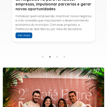
empresas, impulsionar parcerias e gerar
novas oportunidades
Fortalecer quem empreende, incentivar novos negócios
e criar conexões que impulsionem o desenvolvimento
econômico do município. Com esse propósito, a
Prefeitura de Sete Barras, por meio da Secretaria
Municipal de Turismo e Desenvolvimento Econômico,
Ver mais
promove na próxima terça-feira (11) a Rede de Negócios
7B, um encontro voltado a empresários,
empreendedores e profissionais que desejam ampliar
conhecimentos, estabelecer parcerias e identificar
novas oportunidades de crescimento.A programação
contará com a palestra de Tiago Ferreira, especialista
em técnicas de vendas para o setor de
telecomunicações e fundador da empresa Seu
Consultor, que compartilhará estratégias para
aumentar resultados, fortalecer relacionamentos
comerciais e ampliar as oportunidades de
negócios.Para a Secretária Municipal de Turismo e
Desenvolvimento Econômico, Edna Carvalho, a Rede de
Negócios 7B representa mais uma iniciativa da gestão
do Prefeito Ítalo Costa para fortalecer o
empreendedorismo e incentivar o crescimento das
empresas locais. "O Prefeito Ítalo Costa incentiva a