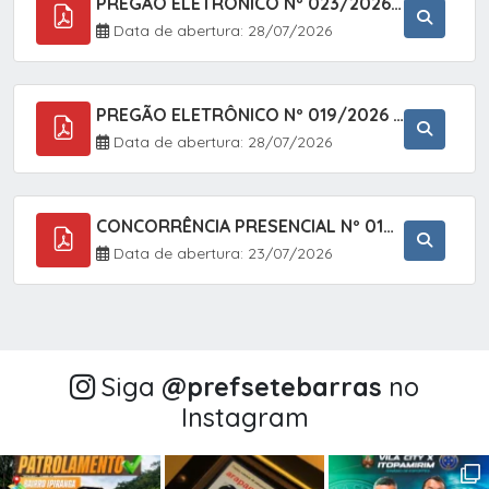
PREGÃO ELETRÔNICO Nº 023/2026 - AQUISIÇÃO DE ENXOVAL INFANTIL, EM ATENDIMENTO À SECRETARIA MUNICIPAL DE EDUCAÇÃO, ATRAVÉS DO SISTEMA DE REGISTRO DE PREÇOS (SRP).
Data de abertura: 28/07/2026
PREGÃO ELETRÔNICO Nº 019/2026 - CONTRATAÇÃO DE EMPRESA ESPECIALIZADA PARA A PRESTAÇÃO DE SERVIÇOS VETERINÁRIOS CLÍNICOS E CIRÚRGICOS, COM FOCO EM AÇÕES DE SAÚDE PÚBLICA, BEM-ESTAR ANIMAL E CONTROLE POPULACIONAL ÉTICO DE CÃES E GATOS, EM ATENDIMENTO À
Data de abertura: 28/07/2026
CONCORRÊNCIA PRESENCIAL Nº 018/2026 - PAVIMENTAÇÃO ASFÁLTICA NO BAIRRO VOTUPOCA ? ESTRADA DA RAPOSA, NO MUNICÍPIO DE SETE BARRAS/SP
Data de abertura: 23/07/2026
Siga
@‌prefsetebarras
no
Instagram