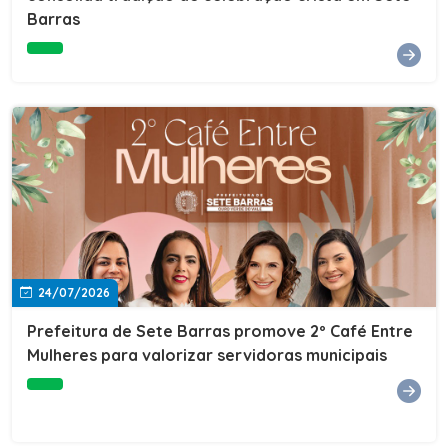
Barras
e do Instituto de Desenvolvimento Profissional
(IDEP).SERVIÇORede de Negócios 7BData: 11 de agosto
(terça-feira)Horário: 18h30Local: Rua Dr. Júlio Prestes,
692 – Centro – Sete Barras/SPPalestrante: Tiago
Ferreira – Especialista em técnicas de vendas Telecom e
fundador da empresa Seu Consultor.Inscrições: FAÇA
AQUI
24/07/2026
Prefeitura de Sete Barras promove 2º Café Entre
Mulheres para valorizar servidoras municipais