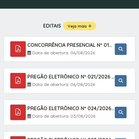
EDITAIS
Veja mais
CONCORRÊNCIA PRESENCIAL Nº 019/2025 - PAVIMENTAÇÃO ASFÁLTICA EM TRECHO DA RUA 2 NO BAIRRO VILA SOARES NO MUNICÍPIO DE SETE BARRAS/SP.
Data de abertura: 06/08/2026
PREGÃO ELETRÔNICO Nº 021/2026 - AQUISIÇÃO DE CONTENTORES E CARRINHOS, DESTINADOS A COLETIVA E MANEJO DE RESÍDUOS SÓLIDOS, ATRAVÉS DO SISTEMA DE REGISTRO DE PREÇOS (SRP)
Data de abertura: 06/08/2026
PREGÃO ELETRÔNICO Nº 024/2026 - AQUISIÇÃO DE GÁS MEDICINAL TIPO OXIGÊNIO (1,00 M3, 3,00 M3 E 10,00 M3), EM ATENDIMENTO À SECRETARIA MUNICIPAL DE SAÚDE, ATRAVÉS DO SISTEMA DE REGISTRO DE PREÇOS (SRP)
Data de abertura: 03/08/2026