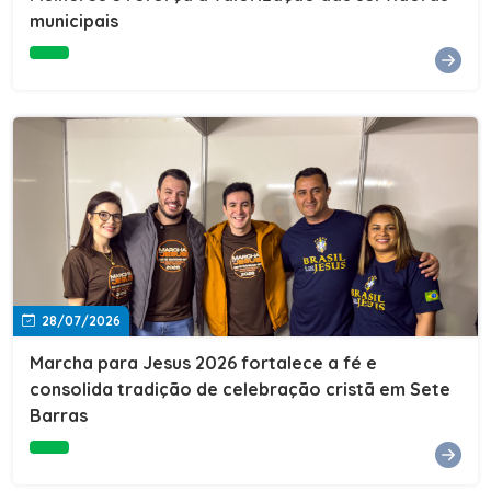
Cultura, Esporte e Lazer, Paulo Thomas, prestigiou os
municipais
formandos e destacou a importância da educação como
ferramenta de transformação social. "A educação abre
portas, transforma histórias e cria oportunidades. A
retomada e a ampliação da EJA representam um
compromisso da nossa gestão com a inclusão,
oferecendo a jovens e adultos a oportunidade de
concluir seus estudos e construir um futuro melhor.
Cada certificado entregue simboliza esforço,
determinação e a certeza de que investir em educação
é investir no desenvolvimento de Sete Barras."A
Prefeitura de Sete Barras também agradeceu ao SESI,
parceiro fundamental na retomada e ampliação da
Educação de Jovens e Adultos, aos professores, à
equipe da Secretaria Municipal de Educação e a todos
os profissionais que contribuíram para que esse
28/07/2026
importante projeto voltasse a transformar a vida de
dezenas de famílias.
Marcha para Jesus 2026 fortalece a fé e
consolida tradição de celebração cristã em Sete
Barras