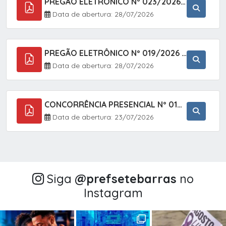
PREGÃO ELETRÔNICO Nº 023/2026 - AQUISIÇÃO DE ENXOVAL INFANTIL, EM ATENDIMENTO À SECRETARIA MUNICIPAL DE EDUCAÇÃO, ATRAVÉS DO SISTEMA DE REGISTRO DE PREÇOS (SRP).
Data de abertura: 28/07/2026
PREGÃO ELETRÔNICO Nº 019/2026 - CONTRATAÇÃO DE EMPRESA ESPECIALIZADA PARA A PRESTAÇÃO DE SERVIÇOS VETERINÁRIOS CLÍNICOS E CIRÚRGICOS, COM FOCO EM AÇÕES DE SAÚDE PÚBLICA, BEM-ESTAR ANIMAL E CONTROLE POPULACIONAL ÉTICO DE CÃES E GATOS, EM ATENDIMENTO À
Data de abertura: 28/07/2026
CONCORRÊNCIA PRESENCIAL Nº 018/2026 - PAVIMENTAÇÃO ASFÁLTICA NO BAIRRO VOTUPOCA ? ESTRADA DA RAPOSA, NO MUNICÍPIO DE SETE BARRAS/SP
Data de abertura: 23/07/2026
Siga
@‌prefsetebarras
no
Instagram