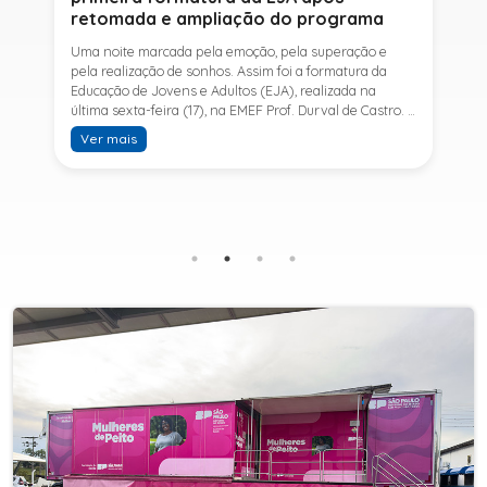
retomada e ampliação do programa
Uma noite marcada pela emoção, pela superação e
pela realização de sonhos. Assim foi a formatura da
Educação de Jovens e Adultos (EJA), realizada na
última sexta-feira (17), na EMEF Prof. Durval de Castro. A
cerimônia celebrou a conclusão dos estudos de 53
Ver mais
alunos e entrou para a história ao marcar a primeira
formatura do Ensino Fundamental II e do Ensino Médio
desde a retomada e ampliação da modalidade no
município.A retomada da EJA foi viabilizada por meio
da parceria entre a Prefeitura de Sete Barras, por
intermédio da Secretaria Municipal de Educação, e o
SESI, ampliando o acesso à educação e oferecendo uma
nova oportunidade para jovens e adultos que decidiram
retomar os estudos.A última turma da Educação de
Jovens e Adultos formada pelo município foi em 2016,
contemplando apenas o Ensino Fundamental I (1º ao 5º
ano). Após nove anos, a modalidade voltou a ser
oferecida em Sete Barras e, a partir de agosto de 2025,
passou por uma importante ampliação. Em parceria
com o SESI, a Prefeitura passou a disponibilizar também
o Ensino Fundamental II (6º ao 9º ano) e o Ensino
Médio, ampliando significativamente as oportunidades
para que jovens e adultos concluam sua formação.A