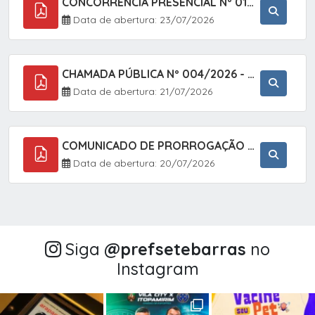
CONCORRÊNCIA PRESENCIAL Nº 018/2026 - PAVIMENTAÇÃO ASFÁLTICA NO BAIRRO VOTUPOCA ? ESTRADA DA RAPOSA, NO MUNICÍPIO DE SETE BARRAS/SP
Data de abertura: 23/07/2026
CHAMADA PÚBLICA Nº 004/2026 - AQUISIÇÃO DE GÊNEROS ALIMENTÍCIOS DA AGRICULTURA FAMILIAR PARA ALIMENTAÇÃO ESCOLAR COM DISPENSA DE LICITAÇÃO, LEI N.º 11.947, DE 16/07/2009, RESOLUÇÃO N.º 26 DO FNDE, DE 17/06/2013 E ALTERAÇÕES E A LEI FEDERAL Nº 14.133/
Data de abertura: 21/07/2026
COMUNICADO DE PRORROGAÇÃO DE PRAZO DO CHAMAMENTO PÚBLICO Nº 005/2026 - FOMENTO À EXECUÇÃO DE AÇÕES CULTURAIS (APOIO DIRETO SELEÇÃO DE PROJETOS PARA FIRMAR TERMO DE EXECUÇÃO CULTURAL COM RECURSOS DA POLÍTICA NACIONAL ALDIR BLANC DE FOMENTO À CULTURA
Data de abertura: 20/07/2026
Siga
@‌prefsetebarras
no
Instagram