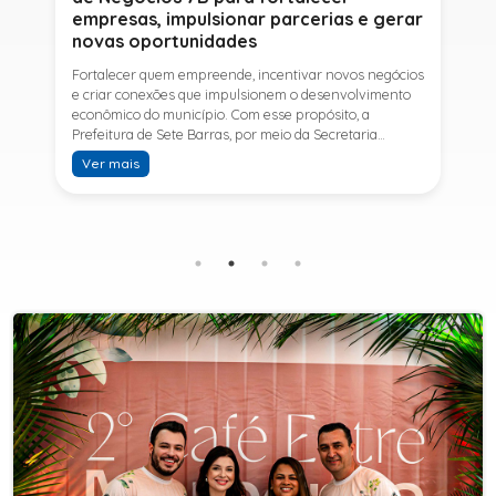
empresas, impulsionar parcerias e gerar
novas oportunidades
Fortalecer quem empreende, incentivar novos negócios
e criar conexões que impulsionem o desenvolvimento
econômico do município. Com esse propósito, a
Prefeitura de Sete Barras, por meio da Secretaria
Municipal de Turismo e Desenvolvimento Econômico,
Ver mais
promove na próxima terça-feira (11) a Rede de Negócios
7B, um encontro voltado a empresários,
empreendedores e profissionais que desejam ampliar
conhecimentos, estabelecer parcerias e identificar
novas oportunidades de crescimento.A programação
contará com a palestra de Tiago Ferreira, especialista
em técnicas de vendas para o setor de
telecomunicações e fundador da empresa Seu
Consultor, que compartilhará estratégias para
aumentar resultados, fortalecer relacionamentos
comerciais e ampliar as oportunidades de
negócios.Para a Secretária Municipal de Turismo e
Desenvolvimento Econômico, Edna Carvalho, a Rede de
Negócios 7B representa mais uma iniciativa da gestão
do Prefeito Ítalo Costa para fortalecer o
empreendedorismo e incentivar o crescimento das
empresas locais. "O Prefeito Ítalo Costa incentiva a