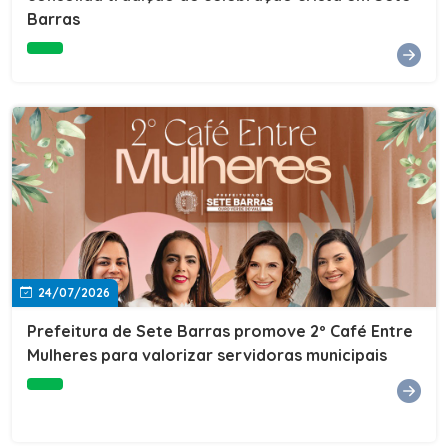
Barras
e do Instituto de Desenvolvimento Profissional
(IDEP).SERVIÇORede de Negócios 7BData: 11 de agosto
(terça-feira)Horário: 18h30Local: Rua Dr. Júlio Prestes,
692 – Centro – Sete Barras/SPPalestrante: Tiago
Ferreira – Especialista em técnicas de vendas Telecom e
fundador da empresa Seu Consultor.Inscrições: FAÇA
AQUI
24/07/2026
Prefeitura de Sete Barras promove 2º Café Entre
Mulheres para valorizar servidoras municipais