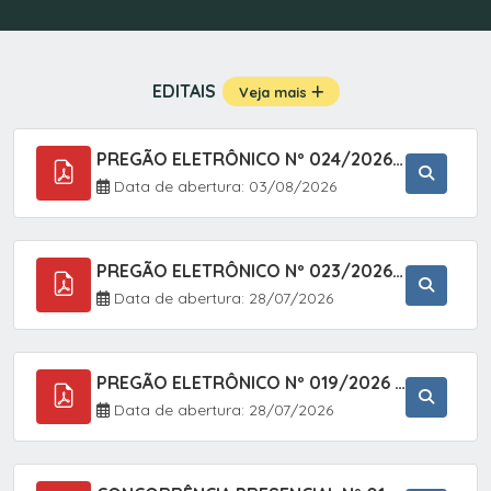
EDITAIS
Veja mais
PREGÃO ELETRÔNICO Nº 024/2026 - AQUISIÇÃO DE GÁS MEDICINAL TIPO OXIGÊNIO (1,00 M3, 3,00 M3 E 10,00 M3), EM ATENDIMENTO À SECRETARIA MUNICIPAL DE SAÚDE, ATRAVÉS DO SISTEMA DE REGISTRO DE PREÇOS (SRP)
Data de abertura: 03/08/2026
PREGÃO ELETRÔNICO Nº 023/2026 - AQUISIÇÃO DE ENXOVAL INFANTIL, EM ATENDIMENTO À SECRETARIA MUNICIPAL DE EDUCAÇÃO, ATRAVÉS DO SISTEMA DE REGISTRO DE PREÇOS (SRP).
Data de abertura: 28/07/2026
PREGÃO ELETRÔNICO Nº 019/2026 - ONTRATAÇÃO DE EMPRESA ESPECIALIZADA PARA A PRESTAÇÃO DE SERVIÇOS VETERINÁRIOS CLÍNICOS E CIRÚRGICOS, COM FOCO EM AÇÕES DE SAÚDE PÚBLICA, BEM-ESTAR ANIMAL E CONTROLE POPULACIONAL ÉTICO DE CÃES E GATOS, EM ATENDIMENTO À
Data de abertura: 28/07/2026