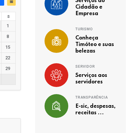
Serviços ao
📅
Cidadão e
Empresa
s
1
TURISMO
8
Conheça
Timóteo e suas
15
belezas
22
SERVIDOR
29
Serviços aos
servidores
TRANSPARÊNCIA
E-sic, despesas,
receitas ...