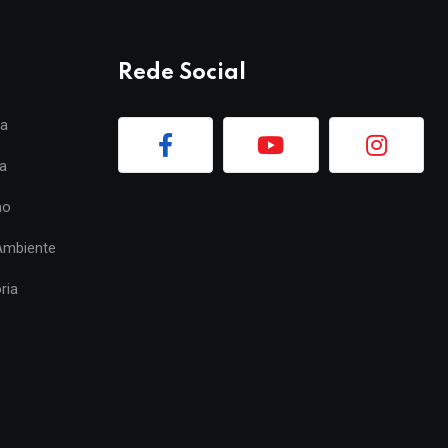
Rede Social
ia
a
mo
Ambiente
ria