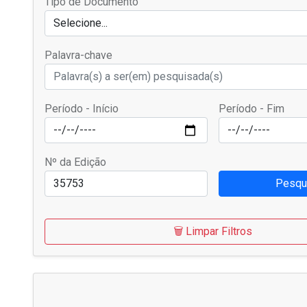
Tipo de Documento
Selecione...
Palavra-chave
Período - Início
Período - Fim
Nº da Edição
Pesqu
🗑️ Limpar Filtros