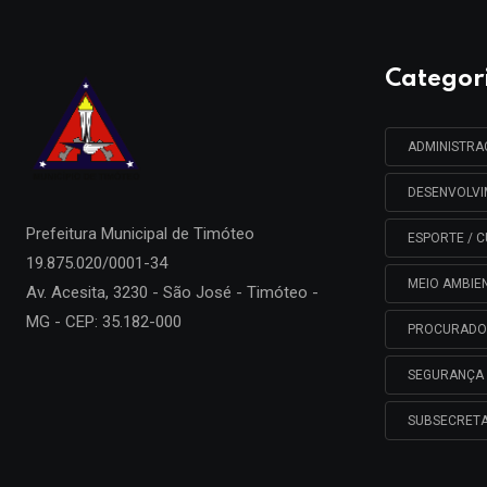
Categor
ADMINISTR
DESENVOLV
Prefeitura Municipal de
Timóteo
ESPORTE / C
19.875.020/0001-34
MEIO AMBIE
Av. Acesita, 3230 - São José - Timóteo -
MG - CEP: 35.182-000
PROCURADO
SEGURANÇA 
SUBSECRETA