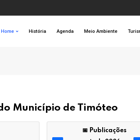
Home
História
Agenda
Meio Ambiente
Turi
l do Município de Timóteo
📅 Publicações