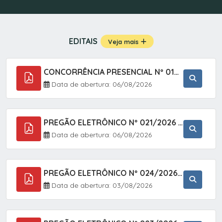
EDITAIS
Veja mais
CONCORRÊNCIA PRESENCIAL Nº 019/2025 - PAVIMENTAÇÃO ASFÁLTICA EM TRECHO DA RUA 2 NO BAIRRO VILA SOARES NO MUNICÍPIO DE SETE BARRAS/SP.
Data de abertura: 06/08/2026
PREGÃO ELETRÔNICO Nº 021/2026 - AQUISIÇÃO DE CONTENTORES E CARRINHOS, DESTINADOS A COLETIVA E MANEJO DE RESÍDUOS SÓLIDOS, ATRAVÉS DO SISTEMA DE REGISTRO DE PREÇOS (SRP)
Data de abertura: 06/08/2026
PREGÃO ELETRÔNICO Nº 024/2026 - AQUISIÇÃO DE GÁS MEDICINAL TIPO OXIGÊNIO (1,00 M3, 3,00 M3 E 10,00 M3), EM ATENDIMENTO À SECRETARIA MUNICIPAL DE SAÚDE, ATRAVÉS DO SISTEMA DE REGISTRO DE PREÇOS (SRP)
Data de abertura: 03/08/2026