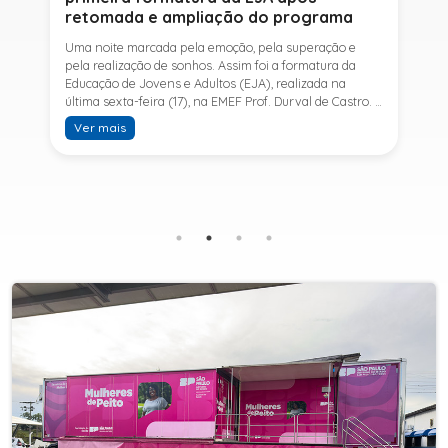
retomada e ampliação do programa
Uma noite marcada pela emoção, pela superação e
pela realização de sonhos. Assim foi a formatura da
Educação de Jovens e Adultos (EJA), realizada na
última sexta-feira (17), na EMEF Prof. Durval de Castro. A
cerimônia celebrou a conclusão dos estudos de 53
Ver mais
alunos e entrou para a história ao marcar a primeira
formatura do Ensino Fundamental II e do Ensino Médio
desde a retomada e ampliação da modalidade no
município.A retomada da EJA foi viabilizada por meio
da parceria entre a Prefeitura de Sete Barras, por
intermédio da Secretaria Municipal de Educação, e o
SESI, ampliando o acesso à educação e oferecendo uma
nova oportunidade para jovens e adultos que decidiram
retomar os estudos.A última turma da Educação de
Jovens e Adultos formada pelo município foi em 2016,
contemplando apenas o Ensino Fundamental I (1º ao 5º
ano). Após nove anos, a modalidade voltou a ser
oferecida em Sete Barras e, a partir de agosto de 2025,
passou por uma importante ampliação. Em parceria
com o SESI, a Prefeitura passou a disponibilizar também
o Ensino Fundamental II (6º ao 9º ano) e o Ensino
Médio, ampliando significativamente as oportunidades
para que jovens e adultos concluam sua formação.A