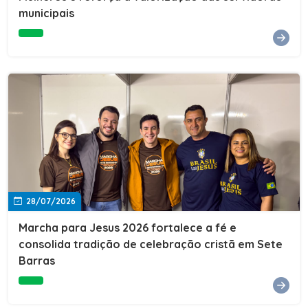
Cultura, Esporte e Lazer, Paulo Thomas, prestigiou os
municipais
formandos e destacou a importância da educação como
ferramenta de transformação social. "A educação abre
portas, transforma histórias e cria oportunidades. A
retomada e a ampliação da EJA representam um
compromisso da nossa gestão com a inclusão,
oferecendo a jovens e adultos a oportunidade de
concluir seus estudos e construir um futuro melhor.
Cada certificado entregue simboliza esforço,
determinação e a certeza de que investir em educação
é investir no desenvolvimento de Sete Barras."A
Prefeitura de Sete Barras também agradeceu ao SESI,
parceiro fundamental na retomada e ampliação da
Educação de Jovens e Adultos, aos professores, à
equipe da Secretaria Municipal de Educação e a todos
os profissionais que contribuíram para que esse
28/07/2026
importante projeto voltasse a transformar a vida de
dezenas de famílias.
Marcha para Jesus 2026 fortalece a fé e
consolida tradição de celebração cristã em Sete
Barras