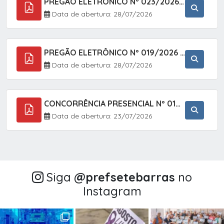
PREGÃO ELETRÔNICO Nº 023/2026 - AQUISIÇÃO DE ENXOVAL INFANTIL, EM ATENDIMENTO À SECRETARIA MUNICIPAL DE EDUCAÇÃO, ATRAVÉS DO SISTEMA DE REGISTRO DE PREÇOS (SRP).
Data de abertura: 28/07/2026
PREGÃO ELETRÔNICO Nº 019/2026 - CONTRATAÇÃO DE EMPRESA ESPECIALIZADA PARA A PRESTAÇÃO DE SERVIÇOS VETERINÁRIOS CLÍNICOS E CIRÚRGICOS, COM FOCO EM AÇÕES DE SAÚDE PÚBLICA, BEM-ESTAR ANIMAL E CONTROLE POPULACIONAL ÉTICO DE CÃES E GATOS, EM ATENDIMENTO À
Data de abertura: 28/07/2026
CONCORRÊNCIA PRESENCIAL Nº 018/2026 - PAVIMENTAÇÃO ASFÁLTICA NO BAIRRO VOTUPOCA ? ESTRADA DA RAPOSA, NO MUNICÍPIO DE SETE BARRAS/SP
Data de abertura: 23/07/2026
Siga
@‌prefsetebarras
no
Instagram