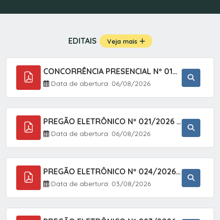
EDITAIS
Veja mais
CONCORRÊNCIA PRESENCIAL Nº 019/2025 - PAVIMENTAÇÃO ASFÁLTICA EM TRECHO DA RUA 2 NO BAIRRO VILA SOARES NO MUNICÍPIO DE SETE BARRAS/SP.
Data de abertura: 06/08/2026
PREGÃO ELETRÔNICO Nº 021/2026 - AQUISIÇÃO DE CONTENTORES E CARRINHOS, DESTINADOS A COLETIVA E MANEJO DE RESÍDUOS SÓLIDOS, ATRAVÉS DO SISTEMA DE REGISTRO DE PREÇOS (SRP)
Data de abertura: 06/08/2026
PREGÃO ELETRÔNICO Nº 024/2026 - AQUISIÇÃO DE GÁS MEDICINAL TIPO OXIGÊNIO (1,00 M3, 3,00 M3 E 10,00 M3), EM ATENDIMENTO À SECRETARIA MUNICIPAL DE SAÚDE, ATRAVÉS DO SISTEMA DE REGISTRO DE PREÇOS (SRP)
Data de abertura: 03/08/2026