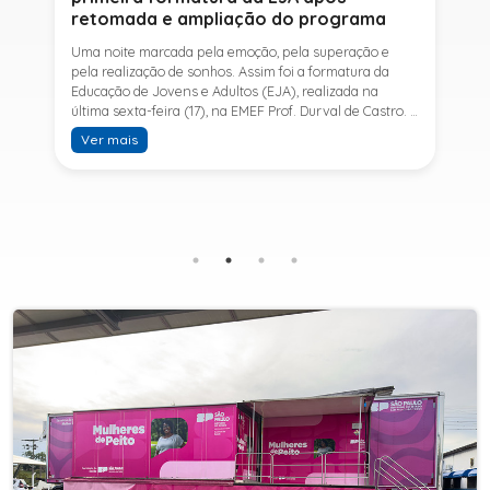
retomada e ampliação do programa
Uma noite marcada pela emoção, pela superação e
pela realização de sonhos. Assim foi a formatura da
Educação de Jovens e Adultos (EJA), realizada na
última sexta-feira (17), na EMEF Prof. Durval de Castro. A
cerimônia celebrou a conclusão dos estudos de 53
Ver mais
alunos e entrou para a história ao marcar a primeira
formatura do Ensino Fundamental II e do Ensino Médio
desde a retomada e ampliação da modalidade no
município.A retomada da EJA foi viabilizada por meio
da parceria entre a Prefeitura de Sete Barras, por
intermédio da Secretaria Municipal de Educação, e o
SESI, ampliando o acesso à educação e oferecendo uma
nova oportunidade para jovens e adultos que decidiram
retomar os estudos.A última turma da Educação de
Jovens e Adultos formada pelo município foi em 2016,
contemplando apenas o Ensino Fundamental I (1º ao 5º
ano). Após nove anos, a modalidade voltou a ser
oferecida em Sete Barras e, a partir de agosto de 2025,
passou por uma importante ampliação. Em parceria
com o SESI, a Prefeitura passou a disponibilizar também
o Ensino Fundamental II (6º ao 9º ano) e o Ensino
Médio, ampliando significativamente as oportunidades
para que jovens e adultos concluam sua formação.A