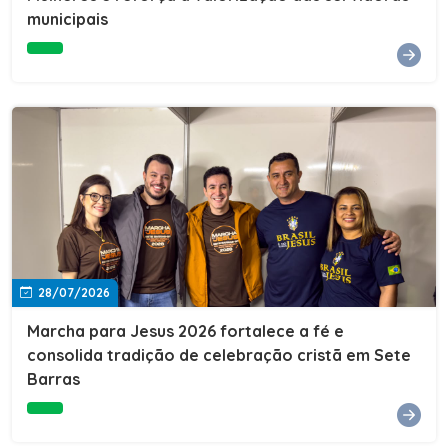
Cultura, Esporte e Lazer, Paulo Thomas, prestigiou os
municipais
formandos e destacou a importância da educação como
ferramenta de transformação social. "A educação abre
portas, transforma histórias e cria oportunidades. A
retomada e a ampliação da EJA representam um
compromisso da nossa gestão com a inclusão,
oferecendo a jovens e adultos a oportunidade de
concluir seus estudos e construir um futuro melhor.
Cada certificado entregue simboliza esforço,
determinação e a certeza de que investir em educação
é investir no desenvolvimento de Sete Barras."A
Prefeitura de Sete Barras também agradeceu ao SESI,
parceiro fundamental na retomada e ampliação da
Educação de Jovens e Adultos, aos professores, à
equipe da Secretaria Municipal de Educação e a todos
os profissionais que contribuíram para que esse
28/07/2026
importante projeto voltasse a transformar a vida de
dezenas de famílias.
Marcha para Jesus 2026 fortalece a fé e
consolida tradição de celebração cristã em Sete
Barras