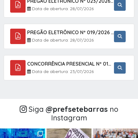
PREGÃO ELETRÔNICO Nº 023/2026 - AQUISIÇÃO DE ENXOVAL INFANTIL, EM ATENDIMENTO À SECRETARIA MUNICIPAL DE EDUCAÇÃO, ATRAVÉS DO SISTEMA DE REGISTRO DE PREÇOS (SRP).
Data de abertura: 28/07/2026
PREGÃO ELETRÔNICO Nº 019/2026 - CONTRATAÇÃO DE EMPRESA ESPECIALIZADA PARA A PRESTAÇÃO DE SERVIÇOS VETERINÁRIOS CLÍNICOS E CIRÚRGICOS, COM FOCO EM AÇÕES DE SAÚDE PÚBLICA, BEM-ESTAR ANIMAL E CONTROLE POPULACIONAL ÉTICO DE CÃES E GATOS, EM ATENDIMENTO À
Data de abertura: 28/07/2026
CONCORRÊNCIA PRESENCIAL Nº 018/2026 - PAVIMENTAÇÃO ASFÁLTICA NO BAIRRO VOTUPOCA ? ESTRADA DA RAPOSA, NO MUNICÍPIO DE SETE BARRAS/SP
Data de abertura: 23/07/2026
Siga
@‌prefsetebarras
no
Instagram