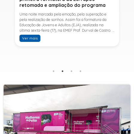
retomada e ampliação do programa
Uma noite marcada pela emoção, pela superação e
pela realização de sonhos. Assim foi a formatura da
Educação de Jovens e Adultos (EJA), realizada na
última sexta-feira (17), na EMEF Prof. Durval de Castro. A
cerimônia celebrou a conclusão dos estudos de 53
Ver mais
alunos e entrou para a história ao marcar a primeira
formatura do Ensino Fundamental II e do Ensino Médio
desde a retomada e ampliação da modalidade no
município.A retomada da EJA foi viabilizada por meio
da parceria entre a Prefeitura de Sete Barras, por
intermédio da Secretaria Municipal de Educação, e o
SESI, ampliando o acesso à educação e oferecendo uma
nova oportunidade para jovens e adultos que decidiram
retomar os estudos.A última turma da Educação de
Jovens e Adultos formada pelo município foi em 2016,
contemplando apenas o Ensino Fundamental I (1º ao 5º
ano). Após nove anos, a modalidade voltou a ser
oferecida em Sete Barras e, a partir de agosto de 2025,
passou por uma importante ampliação. Em parceria
com o SESI, a Prefeitura passou a disponibilizar também
o Ensino Fundamental II (6º ao 9º ano) e o Ensino
Médio, ampliando significativamente as oportunidades
para que jovens e adultos concluam sua formação.A