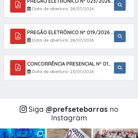
PREGÃO ELETRÔNICO Nº 023/2026 - AQUISIÇÃO DE ENXOVAL INFANTIL, EM ATENDIMENTO À SECRETARIA MUNICIPAL DE EDUCAÇÃO, ATRAVÉS DO SISTEMA DE REGISTRO DE PREÇOS (SRP).
Data de abertura: 28/07/2026
PREGÃO ELETRÔNICO Nº 019/2026 - CONTRATAÇÃO DE EMPRESA ESPECIALIZADA PARA A PRESTAÇÃO DE SERVIÇOS VETERINÁRIOS CLÍNICOS E CIRÚRGICOS, COM FOCO EM AÇÕES DE SAÚDE PÚBLICA, BEM-ESTAR ANIMAL E CONTROLE POPULACIONAL ÉTICO DE CÃES E GATOS, EM ATENDIMENTO À
Data de abertura: 28/07/2026
CONCORRÊNCIA PRESENCIAL Nº 018/2026 - PAVIMENTAÇÃO ASFÁLTICA NO BAIRRO VOTUPOCA ? ESTRADA DA RAPOSA, NO MUNICÍPIO DE SETE BARRAS/SP
Data de abertura: 23/07/2026
Siga
@‌prefsetebarras
no
Instagram