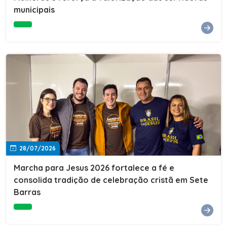
Cultura, Esporte e Lazer, Paulo Thomas, prestigiou os
municipais
formandos e destacou a importância da educação como
ferramenta de transformação social. "A educação abre
portas, transforma histórias e cria oportunidades. A
retomada e a ampliação da EJA representam um
compromisso da nossa gestão com a inclusão,
oferecendo a jovens e adultos a oportunidade de
concluir seus estudos e construir um futuro melhor.
Cada certificado entregue simboliza esforço,
determinação e a certeza de que investir em educação
é investir no desenvolvimento de Sete Barras."A
Prefeitura de Sete Barras também agradeceu ao SESI,
parceiro fundamental na retomada e ampliação da
Educação de Jovens e Adultos, aos professores, à
equipe da Secretaria Municipal de Educação e a todos
os profissionais que contribuíram para que esse
28/07/2026
importante projeto voltasse a transformar a vida de
dezenas de famílias.
Marcha para Jesus 2026 fortalece a fé e
consolida tradição de celebração cristã em Sete
Barras