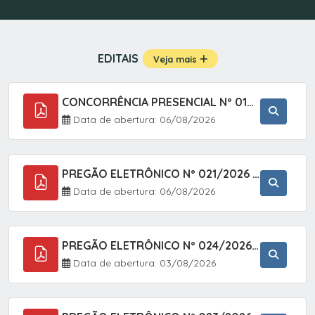
EDITAIS
Veja mais
CONCORRÊNCIA PRESENCIAL Nº 019/2025 - PAVIMENTAÇÃO ASFÁLTICA EM TRECHO DA RUA 2 NO BAIRRO VILA SOARES NO MUNICÍPIO DE SETE BARRAS/SP.
Data de abertura: 06/08/2026
PREGÃO ELETRÔNICO Nº 021/2026 - AQUISIÇÃO DE CONTENTORES E CARRINHOS, DESTINADOS A COLETIVA E MANEJO DE RESÍDUOS SÓLIDOS, ATRAVÉS DO SISTEMA DE REGISTRO DE PREÇOS (SRP)
Data de abertura: 06/08/2026
PREGÃO ELETRÔNICO Nº 024/2026 - AQUISIÇÃO DE GÁS MEDICINAL TIPO OXIGÊNIO (1,00 M3, 3,00 M3 E 10,00 M3), EM ATENDIMENTO À SECRETARIA MUNICIPAL DE SAÚDE, ATRAVÉS DO SISTEMA DE REGISTRO DE PREÇOS (SRP)
Data de abertura: 03/08/2026