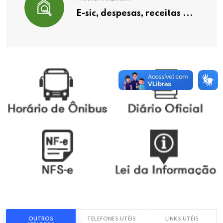
E-sic, despesas, receitas ...
OUTROS
TELEFONES UTÉIS
LINKS UTÉIS