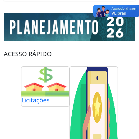
ACESSO RÁPIDO
Licitações
Diário 
vos e