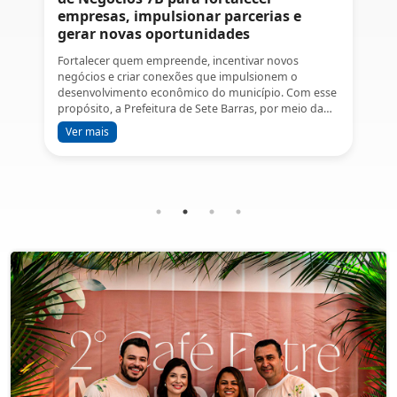
empresas, impulsionar parcerias e
gerar novas oportunidades
Fortalecer quem empreende, incentivar novos
negócios e criar conexões que impulsionem o
desenvolvimento econômico do município. Com esse
propósito, a Prefeitura de Sete Barras, por meio da
Secretaria Municipal de Turismo e Desenvolvimento
Ver mais
Econômico, promove na próxima terça-feira (11) a
Rede de Negócios 7B, um encontro voltado a
empresários, empreendedores e profissionais que
desejam ampliar conhecimentos, estabelecer
parcerias e identificar novas oportunidades de
crescimento.A programação contará com a palestra
de Tiago Ferreira, especialista em técnicas de vendas
para o setor de telecomunicações e fundador da
empresa Seu Consultor, que compartilhará
estratégias para aumentar resultados, fortalecer
relacionamentos comerciais e ampliar as
oportunidades de negócios.Para a Secretária
Municipal de Turismo e Desenvolvimento Econômico,
Edna Carvalho, a Rede de Negócios 7B representa
mais uma iniciativa da gestão do Prefeito Ítalo Costa
para fortalecer o empreendedorismo e incentivar o
crescimento das empresas locais. "O Prefeito Ítalo