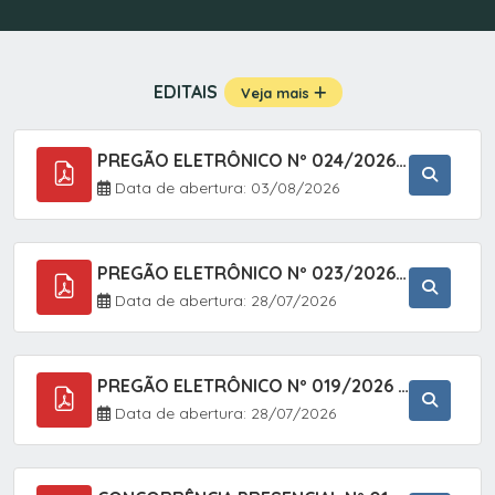
EDITAIS
Veja mais
PREGÃO ELETRÔNICO Nº 024/2026 - AQUISIÇÃO DE GÁS MEDICINAL TIPO OXIGÊNIO (1,00 M3, 3,00 M3 E 10,00 M3), EM ATENDIMENTO À SECRETARIA MUNICIPAL DE SAÚDE, ATRAVÉS DO SISTEMA DE REGISTRO DE PREÇOS (SRP)
Data de abertura: 03/08/2026
PREGÃO ELETRÔNICO Nº 023/2026 - AQUISIÇÃO DE ENXOVAL INFANTIL, EM ATENDIMENTO À SECRETARIA MUNICIPAL DE EDUCAÇÃO, ATRAVÉS DO SISTEMA DE REGISTRO DE PREÇOS (SRP).
Data de abertura: 28/07/2026
PREGÃO ELETRÔNICO Nº 019/2026 - ONTRATAÇÃO DE EMPRESA ESPECIALIZADA PARA A PRESTAÇÃO DE SERVIÇOS VETERINÁRIOS CLÍNICOS E CIRÚRGICOS, COM FOCO EM AÇÕES DE SAÚDE PÚBLICA, BEM-ESTAR ANIMAL E CONTROLE POPULACIONAL ÉTICO DE CÃES E GATOS, EM ATENDIMENTO À
Data de abertura: 28/07/2026