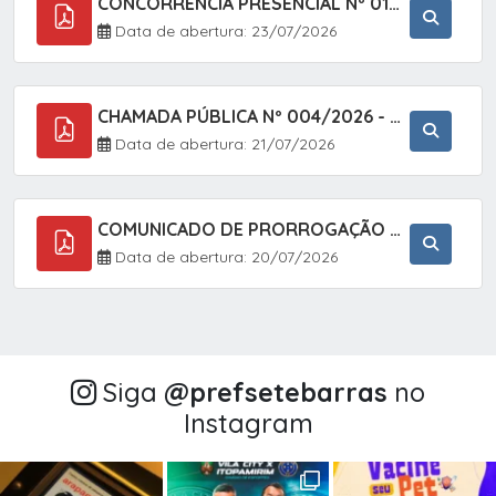
CONCORRÊNCIA PRESENCIAL Nº 018/2026 - PAVIMENTAÇÃO ASFÁLTICA NO BAIRRO VOTUPOCA ? ESTRADA DA RAPOSA, NO MUNICÍPIO DE SETE BARRAS/SP
Data de abertura: 23/07/2026
CHAMADA PÚBLICA Nº 004/2026 - AQUISIÇÃO DE GÊNEROS ALIMENTÍCIOS DA AGRICULTURA FAMILIAR PARA ALIMENTAÇÃO ESCOLAR COM DISPENSA DE LICITAÇÃO, LEI N.º 11.947, DE 16/07/2009, RESOLUÇÃO N.º 26 DO FNDE, DE 17/06/2013 E ALTERAÇÕES E A LEI FEDERAL Nº 14.133/
Data de abertura: 21/07/2026
COMUNICADO DE PRORROGAÇÃO DE PRAZO DO CHAMAMENTO PÚBLICO Nº 005/2026 - FOMENTO À EXECUÇÃO DE AÇÕES CULTURAIS (APOIO DIRETO SELEÇÃO DE PROJETOS PARA FIRMAR TERMO DE EXECUÇÃO CULTURAL COM RECURSOS DA POLÍTICA NACIONAL ALDIR BLANC DE FOMENTO À CULTURA
Data de abertura: 20/07/2026
Siga
@‌prefsetebarras
no
Instagram