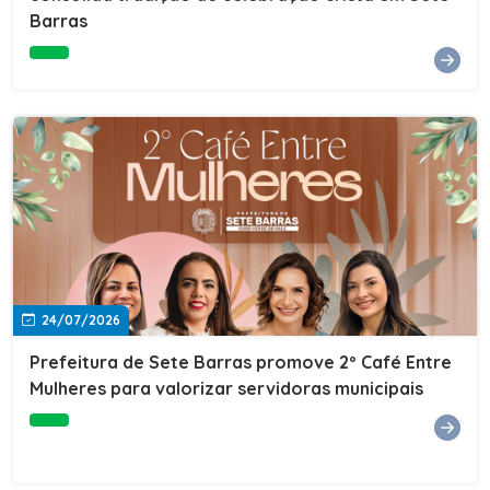
Barras
e do Instituto de Desenvolvimento Profissional
(IDEP).SERVIÇORede de Negócios 7BData: 11 de agosto
(terça-feira)Horário: 18h30Local: Rua Dr. Júlio Prestes,
692 – Centro – Sete Barras/SPPalestrante: Tiago
Ferreira – Especialista em técnicas de vendas Telecom e
fundador da empresa Seu Consultor.Inscrições: FAÇA
AQUI
24/07/2026
Prefeitura de Sete Barras promove 2º Café Entre
Mulheres para valorizar servidoras municipais