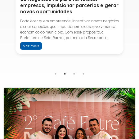
empresas, impulsionar parcerias e gerar
novas oportunidades
Fortalecer quem empreende, incentivar novos negócios
e criar conexões que impulsionem o desenvolvimento
econômico do município. Com esse propósito, a
Prefeitura de Sete Barras, por meio da Secretaria
Municipal de Turismo e Desenvolvimento Econômico,
Ver mais
promove na próxima terça-feira (11) a Rede de Negócios
7B, um encontro voltado a empresários,
empreendedores e profissionais que desejam ampliar
conhecimentos, estabelecer parcerias e identificar
novas oportunidades de crescimento.A programação
contará com a palestra de Tiago Ferreira, especialista
em técnicas de vendas para o setor de
telecomunicações e fundador da empresa Seu
Consultor, que compartilhará estratégias para
aumentar resultados, fortalecer relacionamentos
comerciais e ampliar as oportunidades de
negócios.Para a Secretária Municipal de Turismo e
Desenvolvimento Econômico, Edna Carvalho, a Rede de
Negócios 7B representa mais uma iniciativa da gestão
do Prefeito Ítalo Costa para fortalecer o
empreendedorismo e incentivar o crescimento das
empresas locais. "O Prefeito Ítalo Costa incentiva a