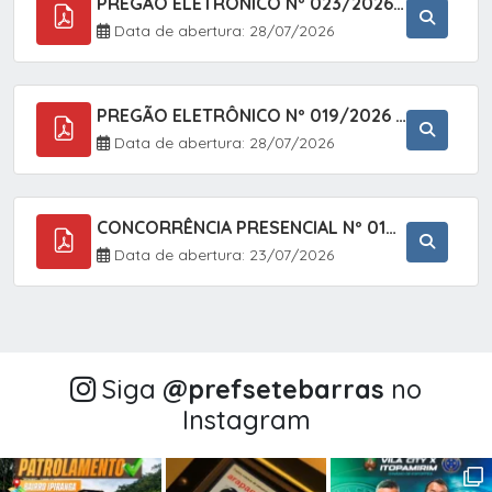
PREGÃO ELETRÔNICO Nº 023/2026 - AQUISIÇÃO DE ENXOVAL INFANTIL, EM ATENDIMENTO À SECRETARIA MUNICIPAL DE EDUCAÇÃO, ATRAVÉS DO SISTEMA DE REGISTRO DE PREÇOS (SRP).
Data de abertura: 28/07/2026
PREGÃO ELETRÔNICO Nº 019/2026 - CONTRATAÇÃO DE EMPRESA ESPECIALIZADA PARA A PRESTAÇÃO DE SERVIÇOS VETERINÁRIOS CLÍNICOS E CIRÚRGICOS, COM FOCO EM AÇÕES DE SAÚDE PÚBLICA, BEM-ESTAR ANIMAL E CONTROLE POPULACIONAL ÉTICO DE CÃES E GATOS, EM ATENDIMENTO À
Data de abertura: 28/07/2026
CONCORRÊNCIA PRESENCIAL Nº 018/2026 - PAVIMENTAÇÃO ASFÁLTICA NO BAIRRO VOTUPOCA ? ESTRADA DA RAPOSA, NO MUNICÍPIO DE SETE BARRAS/SP
Data de abertura: 23/07/2026
Siga
@‌prefsetebarras
no
Instagram