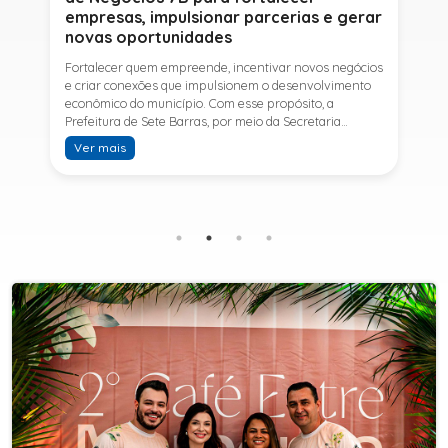
empresas, impulsionar parcerias e gerar
novas oportunidades
Fortalecer quem empreende, incentivar novos negócios
e criar conexões que impulsionem o desenvolvimento
econômico do município. Com esse propósito, a
Prefeitura de Sete Barras, por meio da Secretaria
Municipal de Turismo e Desenvolvimento Econômico,
Ver mais
promove na próxima terça-feira (11) a Rede de Negócios
7B, um encontro voltado a empresários,
empreendedores e profissionais que desejam ampliar
conhecimentos, estabelecer parcerias e identificar
novas oportunidades de crescimento.A programação
contará com a palestra de Tiago Ferreira, especialista
em técnicas de vendas para o setor de
telecomunicações e fundador da empresa Seu
Consultor, que compartilhará estratégias para
aumentar resultados, fortalecer relacionamentos
comerciais e ampliar as oportunidades de
negócios.Para a Secretária Municipal de Turismo e
Desenvolvimento Econômico, Edna Carvalho, a Rede de
Negócios 7B representa mais uma iniciativa da gestão
do Prefeito Ítalo Costa para fortalecer o
empreendedorismo e incentivar o crescimento das
empresas locais. "O Prefeito Ítalo Costa incentiva a