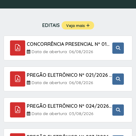
EDITAIS
Veja mais
CONCORRÊNCIA PRESENCIAL Nº 019/2025 - PAVIMENTAÇÃO ASFÁLTICA EM TRECHO DA RUA 2 NO BAIRRO VILA SOARES NO MUNICÍPIO DE SETE BARRAS/SP.
Data de abertura: 06/08/2026
PREGÃO ELETRÔNICO Nº 021/2026 - AQUISIÇÃO DE CONTENTORES E CARRINHOS, DESTINADOS A COLETIVA E MANEJO DE RESÍDUOS SÓLIDOS, ATRAVÉS DO SISTEMA DE REGISTRO DE PREÇOS (SRP)
Data de abertura: 06/08/2026
PREGÃO ELETRÔNICO Nº 024/2026 - AQUISIÇÃO DE GÁS MEDICINAL TIPO OXIGÊNIO (1,00 M3, 3,00 M3 E 10,00 M3), EM ATENDIMENTO À SECRETARIA MUNICIPAL DE SAÚDE, ATRAVÉS DO SISTEMA DE REGISTRO DE PREÇOS (SRP)
Data de abertura: 03/08/2026