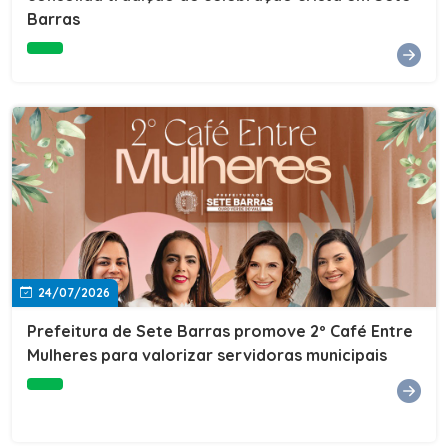
Barras
e do Instituto de Desenvolvimento Profissional
(IDEP).SERVIÇORede de Negócios 7BData: 11 de agosto
(terça-feira)Horário: 18h30Local: Rua Dr. Júlio Prestes,
692 – Centro – Sete Barras/SPPalestrante: Tiago
Ferreira – Especialista em técnicas de vendas Telecom e
fundador da empresa Seu Consultor.Inscrições: FAÇA
AQUI
24/07/2026
Prefeitura de Sete Barras promove 2º Café Entre
Mulheres para valorizar servidoras municipais