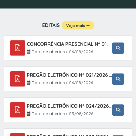
EDITAIS
Veja mais
CONCORRÊNCIA PRESENCIAL Nº 019/2025 - PAVIMENTAÇÃO ASFÁLTICA EM TRECHO DA RUA 2 NO BAIRRO VILA SOARES NO MUNICÍPIO DE SETE BARRAS/SP.
Data de abertura: 06/08/2026
PREGÃO ELETRÔNICO Nº 021/2026 - AQUISIÇÃO DE CONTENTORES E CARRINHOS, DESTINADOS A COLETIVA E MANEJO DE RESÍDUOS SÓLIDOS, ATRAVÉS DO SISTEMA DE REGISTRO DE PREÇOS (SRP)
Data de abertura: 06/08/2026
PREGÃO ELETRÔNICO Nº 024/2026 - AQUISIÇÃO DE GÁS MEDICINAL TIPO OXIGÊNIO (1,00 M3, 3,00 M3 E 10,00 M3), EM ATENDIMENTO À SECRETARIA MUNICIPAL DE SAÚDE, ATRAVÉS DO SISTEMA DE REGISTRO DE PREÇOS (SRP)
Data de abertura: 03/08/2026