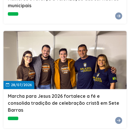
Cultura, Esporte e Lazer, Paulo Thomas, prestigiou os
municipais
formandos e destacou a importância da educação como
ferramenta de transformação social. "A educação abre
portas, transforma histórias e cria oportunidades. A
retomada e a ampliação da EJA representam um
compromisso da nossa gestão com a inclusão,
oferecendo a jovens e adultos a oportunidade de
concluir seus estudos e construir um futuro melhor.
Cada certificado entregue simboliza esforço,
determinação e a certeza de que investir em educação
é investir no desenvolvimento de Sete Barras."A
Prefeitura de Sete Barras também agradeceu ao SESI,
parceiro fundamental na retomada e ampliação da
Educação de Jovens e Adultos, aos professores, à
equipe da Secretaria Municipal de Educação e a todos
os profissionais que contribuíram para que esse
28/07/2026
importante projeto voltasse a transformar a vida de
dezenas de famílias.
Marcha para Jesus 2026 fortalece a fé e
consolida tradição de celebração cristã em Sete
Barras