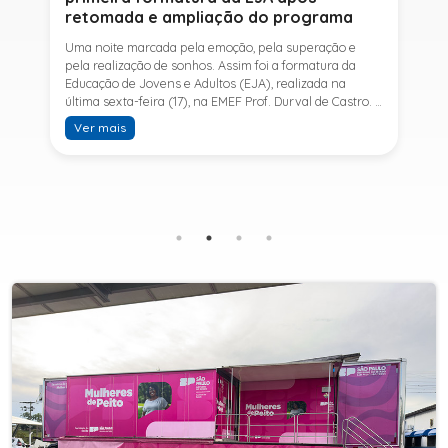
retomada e ampliação do programa
Uma noite marcada pela emoção, pela superação e
pela realização de sonhos. Assim foi a formatura da
Educação de Jovens e Adultos (EJA), realizada na
última sexta-feira (17), na EMEF Prof. Durval de Castro. A
cerimônia celebrou a conclusão dos estudos de 53
Ver mais
alunos e entrou para a história ao marcar a primeira
formatura do Ensino Fundamental II e do Ensino Médio
desde a retomada e ampliação da modalidade no
município.A retomada da EJA foi viabilizada por meio
da parceria entre a Prefeitura de Sete Barras, por
intermédio da Secretaria Municipal de Educação, e o
SESI, ampliando o acesso à educação e oferecendo uma
nova oportunidade para jovens e adultos que decidiram
retomar os estudos.A última turma da Educação de
Jovens e Adultos formada pelo município foi em 2016,
contemplando apenas o Ensino Fundamental I (1º ao 5º
ano). Após nove anos, a modalidade voltou a ser
oferecida em Sete Barras e, a partir de agosto de 2025,
passou por uma importante ampliação. Em parceria
com o SESI, a Prefeitura passou a disponibilizar também
o Ensino Fundamental II (6º ao 9º ano) e o Ensino
Médio, ampliando significativamente as oportunidades
para que jovens e adultos concluam sua formação.A