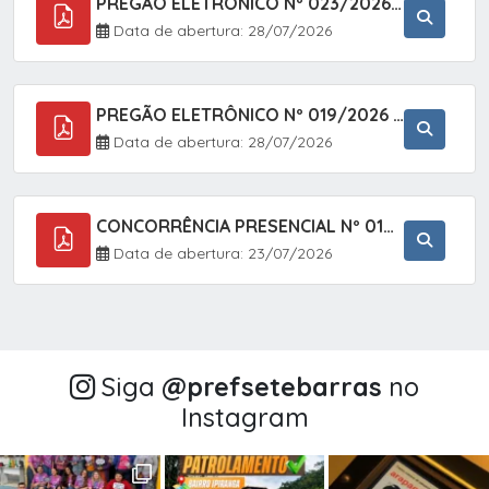
PREGÃO ELETRÔNICO Nº 023/2026 - AQUISIÇÃO DE ENXOVAL INFANTIL, EM ATENDIMENTO À SECRETARIA MUNICIPAL DE EDUCAÇÃO, ATRAVÉS DO SISTEMA DE REGISTRO DE PREÇOS (SRP).
Data de abertura: 28/07/2026
PREGÃO ELETRÔNICO Nº 019/2026 - CONTRATAÇÃO DE EMPRESA ESPECIALIZADA PARA A PRESTAÇÃO DE SERVIÇOS VETERINÁRIOS CLÍNICOS E CIRÚRGICOS, COM FOCO EM AÇÕES DE SAÚDE PÚBLICA, BEM-ESTAR ANIMAL E CONTROLE POPULACIONAL ÉTICO DE CÃES E GATOS, EM ATENDIMENTO À
Data de abertura: 28/07/2026
CONCORRÊNCIA PRESENCIAL Nº 018/2026 - PAVIMENTAÇÃO ASFÁLTICA NO BAIRRO VOTUPOCA ? ESTRADA DA RAPOSA, NO MUNICÍPIO DE SETE BARRAS/SP
Data de abertura: 23/07/2026
Siga
@‌prefsetebarras
no
Instagram