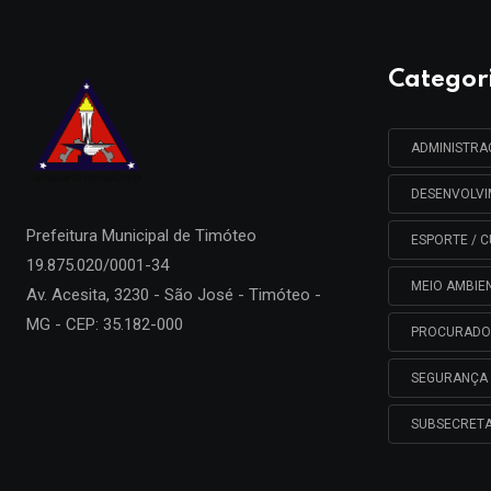
Categor
ADMINISTR
DESENVOLV
Prefeitura Municipal de
Timóteo
ESPORTE / C
19.875.020/0001-34
MEIO AMBIE
Av. Acesita, 3230 - São José - Timóteo -
MG - CEP: 35.182-000
PROCURADO
SEGURANÇA 
SUBSECRETA