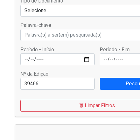
Tipo de Documento
Selecione...
Palavra-chave
Período - Início
Período - Fim
Nº da Edição
Pesqu
🗑️ Limpar Filtros