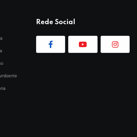
Rede Social
ia
a
mo
Ambiente
ria