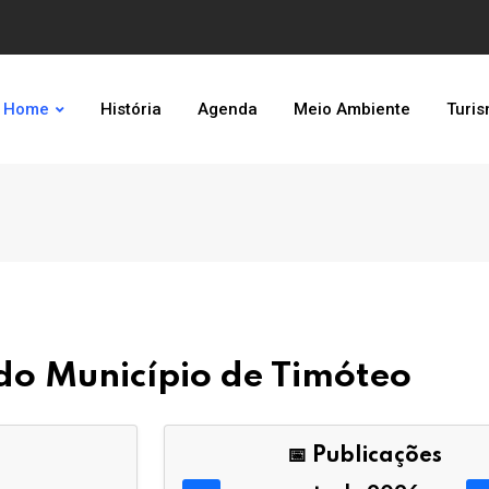
Home
História
Agenda
Meio Ambiente
Turi
l do Município de Timóteo
📅 Publicações