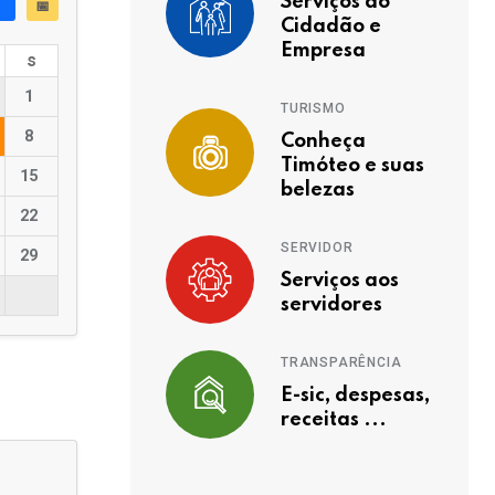
Serviços ao
📅
Cidadão e
Empresa
s
1
TURISMO
8
Conheça
Timóteo e suas
15
belezas
22
SERVIDOR
29
Serviços aos
servidores
TRANSPARÊNCIA
E-sic, despesas,
receitas ...