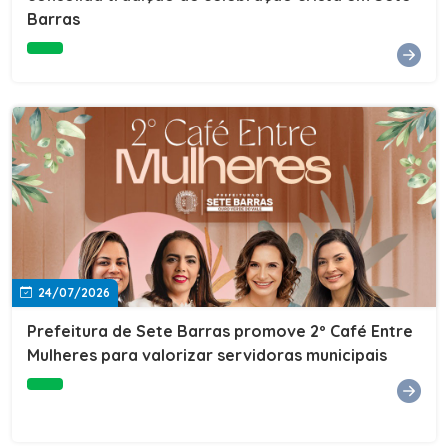
Barras
e do Instituto de Desenvolvimento Profissional
(IDEP).SERVIÇORede de Negócios 7BData: 11 de agosto
(terça-feira)Horário: 18h30Local: Rua Dr. Júlio Prestes,
692 – Centro – Sete Barras/SPPalestrante: Tiago
Ferreira – Especialista em técnicas de vendas Telecom e
fundador da empresa Seu Consultor.Inscrições: FAÇA
AQUI
24/07/2026
Prefeitura de Sete Barras promove 2º Café Entre
Mulheres para valorizar servidoras municipais