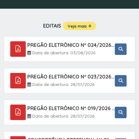
EDITAIS
Veja mais
PREGÃO ELETRÔNICO Nº 024/2026 - AQUISIÇÃO DE GÁS MEDICINAL TIPO OXIGÊNIO (1,00 M3, 3,00 M3 E 10,00 M3), EM ATENDIMENTO À SECRETARIA MUNICIPAL DE SAÚDE, ATRAVÉS DO SISTEMA DE REGISTRO DE PREÇOS (SRP)
Data de abertura: 03/08/2026
PREGÃO ELETRÔNICO Nº 023/2026 - AQUISIÇÃO DE ENXOVAL INFANTIL, EM ATENDIMENTO À SECRETARIA MUNICIPAL DE EDUCAÇÃO, ATRAVÉS DO SISTEMA DE REGISTRO DE PREÇOS (SRP).
Data de abertura: 28/07/2026
PREGÃO ELETRÔNICO Nº 019/2026 - ONTRATAÇÃO DE EMPRESA ESPECIALIZADA PARA A PRESTAÇÃO DE SERVIÇOS VETERINÁRIOS CLÍNICOS E CIRÚRGICOS, COM FOCO EM AÇÕES DE SAÚDE PÚBLICA, BEM-ESTAR ANIMAL E CONTROLE POPULACIONAL ÉTICO DE CÃES E GATOS, EM ATENDIMENTO À
Data de abertura: 28/07/2026