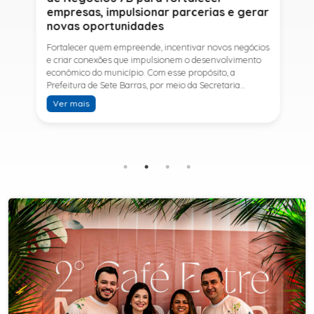
empresas, impulsionar parcerias e gerar
novas oportunidades
Fortalecer quem empreende, incentivar novos negócios
e criar conexões que impulsionem o desenvolvimento
econômico do município. Com esse propósito, a
Prefeitura de Sete Barras, por meio da Secretaria
Municipal de Turismo e Desenvolvimento Econômico,
Ver mais
promove na próxima terça-feira (11) a Rede de Negócios
7B, um encontro voltado a empresários,
empreendedores e profissionais que desejam ampliar
conhecimentos, estabelecer parcerias e identificar
novas oportunidades de crescimento.A programação
contará com a palestra de Tiago Ferreira, especialista
em técnicas de vendas para o setor de
telecomunicações e fundador da empresa Seu
Consultor, que compartilhará estratégias para
aumentar resultados, fortalecer relacionamentos
comerciais e ampliar as oportunidades de
negócios.Para a Secretária Municipal de Turismo e
Desenvolvimento Econômico, Edna Carvalho, a Rede de
Negócios 7B representa mais uma iniciativa da gestão
do Prefeito Ítalo Costa para fortalecer o
empreendedorismo e incentivar o crescimento das
empresas locais. "O Prefeito Ítalo Costa incentiva a