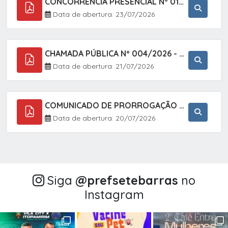
CONCORRÊNCIA PRESENCIAL Nº 018/2026 - PAVIMENTAÇÃO ASFÁLTICA NO BAIRRO VOTUPOCA ? ESTRADA DA RAPOSA, NO MUNICÍPIO DE SETE BARRAS/SP
Data de abertura: 23/07/2026
CHAMADA PÚBLICA Nº 004/2026 - AQUISIÇÃO DE GÊNEROS ALIMENTÍCIOS DA AGRICULTURA FAMILIAR PARA ALIMENTAÇÃO ESCOLAR COM DISPENSA DE LICITAÇÃO, LEI N.º 11.947, DE 16/07/2009, RESOLUÇÃO N.º 26 DO FNDE, DE 17/06/2013 E ALTERAÇÕES E A LEI FEDERAL Nº 14.133/
Data de abertura: 21/07/2026
COMUNICADO DE PRORROGAÇÃO DE PRAZO DO CHAMAMENTO PÚBLICO Nº 005/2026 - FOMENTO À EXECUÇÃO DE AÇÕES CULTURAIS (APOIO DIRETO SELEÇÃO DE PROJETOS PARA FIRMAR TERMO DE EXECUÇÃO CULTURAL COM RECURSOS DA POLÍTICA NACIONAL ALDIR BLANC DE FOMENTO À CULTURA
Data de abertura: 20/07/2026
Siga
@‌prefsetebarras
no
Instagram