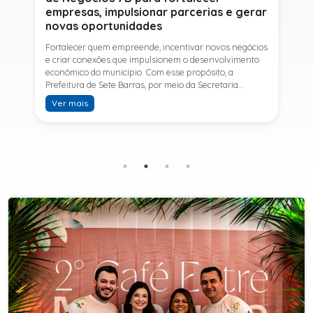
empresas, impulsionar parcerias e gerar
novas oportunidades
Fortalecer quem empreende, incentivar novos negócios
e criar conexões que impulsionem o desenvolvimento
econômico do município. Com esse propósito, a
Prefeitura de Sete Barras, por meio da Secretaria
Municipal de Turismo e Desenvolvimento Econômico,
Ver mais
promove na próxima terça-feira (11) a Rede de Negócios
7B, um encontro voltado a empresários,
empreendedores e profissionais que desejam ampliar
conhecimentos, estabelecer parcerias e identificar
novas oportunidades de crescimento.A programação
contará com a palestra de Tiago Ferreira, especialista
em técnicas de vendas para o setor de
telecomunicações e fundador da empresa Seu
Consultor, que compartilhará estratégias para
aumentar resultados, fortalecer relacionamentos
comerciais e ampliar as oportunidades de
negócios.Para a Secretária Municipal de Turismo e
Desenvolvimento Econômico, Edna Carvalho, a Rede de
Negócios 7B representa mais uma iniciativa da gestão
do Prefeito Ítalo Costa para fortalecer o
empreendedorismo e incentivar o crescimento das
empresas locais. "O Prefeito Ítalo Costa incentiva a