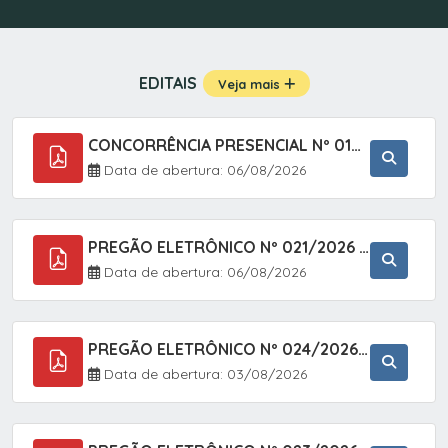
EDITAIS
Veja mais
CONCORRÊNCIA PRESENCIAL Nº 019/2025 - PAVIMENTAÇÃO ASFÁLTICA EM TRECHO DA RUA 2 NO BAIRRO VILA SOARES NO MUNICÍPIO DE SETE BARRAS/SP.
Data de abertura: 06/08/2026
PREGÃO ELETRÔNICO Nº 021/2026 - AQUISIÇÃO DE CONTENTORES E CARRINHOS, DESTINADOS A COLETIVA E MANEJO DE RESÍDUOS SÓLIDOS, ATRAVÉS DO SISTEMA DE REGISTRO DE PREÇOS (SRP)
Data de abertura: 06/08/2026
PREGÃO ELETRÔNICO Nº 024/2026 - AQUISIÇÃO DE GÁS MEDICINAL TIPO OXIGÊNIO (1,00 M3, 3,00 M3 E 10,00 M3), EM ATENDIMENTO À SECRETARIA MUNICIPAL DE SAÚDE, ATRAVÉS DO SISTEMA DE REGISTRO DE PREÇOS (SRP)
Data de abertura: 03/08/2026