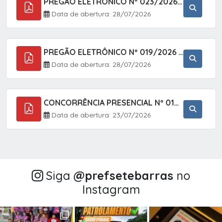
PREGÃO ELETRÔNICO Nº 023/2026 - AQUISIÇÃO DE ENXOVAL INFANTIL, EM ATENDIMENTO À SECRETARIA MUNICIPAL DE EDUCAÇÃO, ATRAVÉS DO SISTEMA DE REGISTRO DE PREÇOS (SRP).
Data de abertura: 28/07/2026
PREGÃO ELETRÔNICO Nº 019/2026 - CONTRATAÇÃO DE EMPRESA ESPECIALIZADA PARA A PRESTAÇÃO DE SERVIÇOS VETERINÁRIOS CLÍNICOS E CIRÚRGICOS, COM FOCO EM AÇÕES DE SAÚDE PÚBLICA, BEM-ESTAR ANIMAL E CONTROLE POPULACIONAL ÉTICO DE CÃES E GATOS, EM ATENDIMENTO À
Data de abertura: 28/07/2026
CONCORRÊNCIA PRESENCIAL Nº 018/2026 - PAVIMENTAÇÃO ASFÁLTICA NO BAIRRO VOTUPOCA ? ESTRADA DA RAPOSA, NO MUNICÍPIO DE SETE BARRAS/SP
Data de abertura: 23/07/2026
Siga
@‌prefsetebarras
no
Instagram