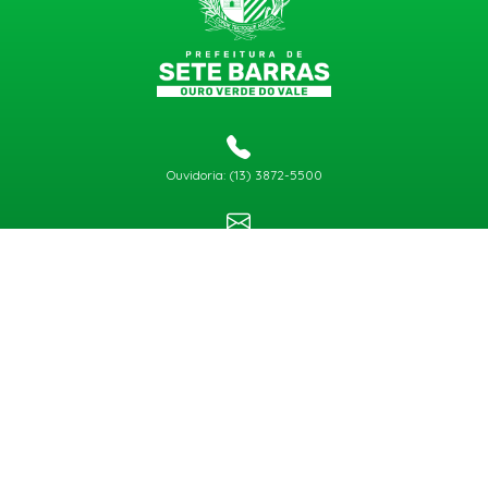
Ouvidoria: (13) 3872-5500
gabinete@setebarras.sp.gov.br
Atendimento:
de segunda a sexta, exceto feriado e final de semana, das 8h30 às 11h30 e das
13h00 às 17h00
Copyright © 2026
Todos os Direitos Reservados
CNPJ 46.587.275/0001-74