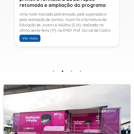
retomada e ampliação do programa
Uma noite marcada pela emoção, pela superação e
pela realização de sonhos. Assim foi a formatura da
Educação de Jovens e Adultos (EJA), realizada na
última sexta-feira (17), na EMEF Prof. Durval de Castro. A
cerimônia celebrou a conclusão dos estudos de 53
Ver mais
alunos e entrou para a história ao marcar a primeira
formatura do Ensino Fundamental II e do Ensino Médio
desde a retomada e ampliação da modalidade no
município.A retomada da EJA foi viabilizada por meio
da parceria entre a Prefeitura de Sete Barras, por
intermédio da Secretaria Municipal de Educação, e o
SESI, ampliando o acesso à educação e oferecendo uma
nova oportunidade para jovens e adultos que decidiram
retomar os estudos.A última turma da Educação de
Jovens e Adultos formada pelo município foi em 2016,
contemplando apenas o Ensino Fundamental I (1º ao 5º
ano). Após nove anos, a modalidade voltou a ser
oferecida em Sete Barras e, a partir de agosto de 2025,
passou por uma importante ampliação. Em parceria
com o SESI, a Prefeitura passou a disponibilizar também
o Ensino Fundamental II (6º ao 9º ano) e o Ensino
Médio, ampliando significativamente as oportunidades
para que jovens e adultos concluam sua formação.A