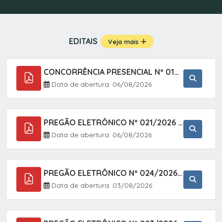
EDITAIS
Veja mais
CONCORRÊNCIA PRESENCIAL Nº 019/2025 - PAVIMENTAÇÃO ASFÁLTICA EM TRECHO DA RUA 2 NO BAIRRO VILA SOARES NO MUNICÍPIO DE SETE BARRAS/SP.
Data de abertura: 06/08/2026
PREGÃO ELETRÔNICO Nº 021/2026 - AQUISIÇÃO DE CONTENTORES E CARRINHOS, DESTINADOS A COLETIVA E MANEJO DE RESÍDUOS SÓLIDOS, ATRAVÉS DO SISTEMA DE REGISTRO DE PREÇOS (SRP)
Data de abertura: 06/08/2026
PREGÃO ELETRÔNICO Nº 024/2026 - AQUISIÇÃO DE GÁS MEDICINAL TIPO OXIGÊNIO (1,00 M3, 3,00 M3 E 10,00 M3), EM ATENDIMENTO À SECRETARIA MUNICIPAL DE SAÚDE, ATRAVÉS DO SISTEMA DE REGISTRO DE PREÇOS (SRP)
Data de abertura: 03/08/2026