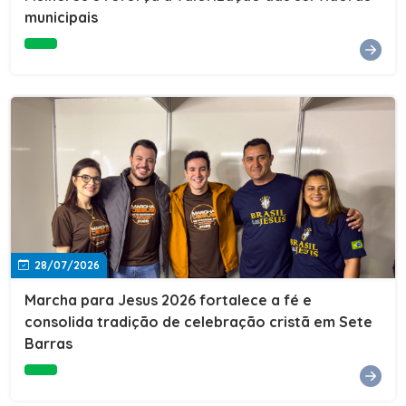
Cultura, Esporte e Lazer, Paulo Thomas, prestigiou os
municipais
formandos e destacou a importância da educação como
ferramenta de transformação social. "A educação abre
portas, transforma histórias e cria oportunidades. A
retomada e a ampliação da EJA representam um
compromisso da nossa gestão com a inclusão,
oferecendo a jovens e adultos a oportunidade de
concluir seus estudos e construir um futuro melhor.
Cada certificado entregue simboliza esforço,
determinação e a certeza de que investir em educação
é investir no desenvolvimento de Sete Barras."A
Prefeitura de Sete Barras também agradeceu ao SESI,
parceiro fundamental na retomada e ampliação da
Educação de Jovens e Adultos, aos professores, à
equipe da Secretaria Municipal de Educação e a todos
os profissionais que contribuíram para que esse
28/07/2026
importante projeto voltasse a transformar a vida de
dezenas de famílias.
Marcha para Jesus 2026 fortalece a fé e
consolida tradição de celebração cristã em Sete
Barras