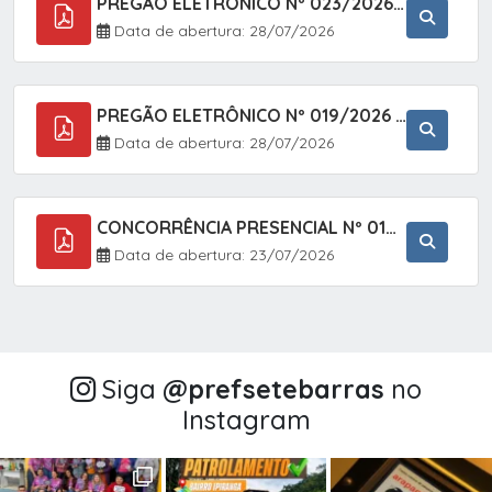
PREGÃO ELETRÔNICO Nº 023/2026 - AQUISIÇÃO DE ENXOVAL INFANTIL, EM ATENDIMENTO À SECRETARIA MUNICIPAL DE EDUCAÇÃO, ATRAVÉS DO SISTEMA DE REGISTRO DE PREÇOS (SRP).
Data de abertura: 28/07/2026
PREGÃO ELETRÔNICO Nº 019/2026 - CONTRATAÇÃO DE EMPRESA ESPECIALIZADA PARA A PRESTAÇÃO DE SERVIÇOS VETERINÁRIOS CLÍNICOS E CIRÚRGICOS, COM FOCO EM AÇÕES DE SAÚDE PÚBLICA, BEM-ESTAR ANIMAL E CONTROLE POPULACIONAL ÉTICO DE CÃES E GATOS, EM ATENDIMENTO À
Data de abertura: 28/07/2026
CONCORRÊNCIA PRESENCIAL Nº 018/2026 - PAVIMENTAÇÃO ASFÁLTICA NO BAIRRO VOTUPOCA ? ESTRADA DA RAPOSA, NO MUNICÍPIO DE SETE BARRAS/SP
Data de abertura: 23/07/2026
Siga
@‌prefsetebarras
no
Instagram