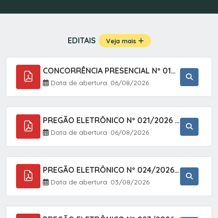
EDITAIS
Veja mais
CONCORRÊNCIA PRESENCIAL Nº 019/2025 - PAVIMENTAÇÃO ASFÁLTICA EM TRECHO DA RUA 2 NO BAIRRO VILA SOARES NO MUNICÍPIO DE SETE BARRAS/SP.
Data de abertura: 06/08/2026
PREGÃO ELETRÔNICO Nº 021/2026 - AQUISIÇÃO DE CONTENTORES E CARRINHOS, DESTINADOS A COLETIVA E MANEJO DE RESÍDUOS SÓLIDOS, ATRAVÉS DO SISTEMA DE REGISTRO DE PREÇOS (SRP)
Data de abertura: 06/08/2026
PREGÃO ELETRÔNICO Nº 024/2026 - AQUISIÇÃO DE GÁS MEDICINAL TIPO OXIGÊNIO (1,00 M3, 3,00 M3 E 10,00 M3), EM ATENDIMENTO À SECRETARIA MUNICIPAL DE SAÚDE, ATRAVÉS DO SISTEMA DE REGISTRO DE PREÇOS (SRP)
Data de abertura: 03/08/2026