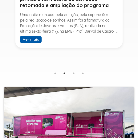
retomada e ampliação do programa
Uma noite marcada pela emoção, pela superação e
pela realização de sonhos. Assim foi a formatura da
Educação de Jovens e Adultos (EJA), realizada na
última sexta-feira (17), na EMEF Prof. Durval de Castro. A
cerimônia celebrou a conclusão dos estudos de 53
Ver mais
alunos e entrou para a história ao marcar a primeira
formatura do Ensino Fundamental II e do Ensino Médio
desde a retomada e ampliação da modalidade no
município.A retomada da EJA foi viabilizada por meio
da parceria entre a Prefeitura de Sete Barras, por
intermédio da Secretaria Municipal de Educação, e o
SESI, ampliando o acesso à educação e oferecendo uma
nova oportunidade para jovens e adultos que decidiram
retomar os estudos.A última turma da Educação de
Jovens e Adultos formada pelo município foi em 2016,
contemplando apenas o Ensino Fundamental I (1º ao 5º
ano). Após nove anos, a modalidade voltou a ser
oferecida em Sete Barras e, a partir de agosto de 2025,
passou por uma importante ampliação. Em parceria
com o SESI, a Prefeitura passou a disponibilizar também
o Ensino Fundamental II (6º ao 9º ano) e o Ensino
Médio, ampliando significativamente as oportunidades
para que jovens e adultos concluam sua formação.A