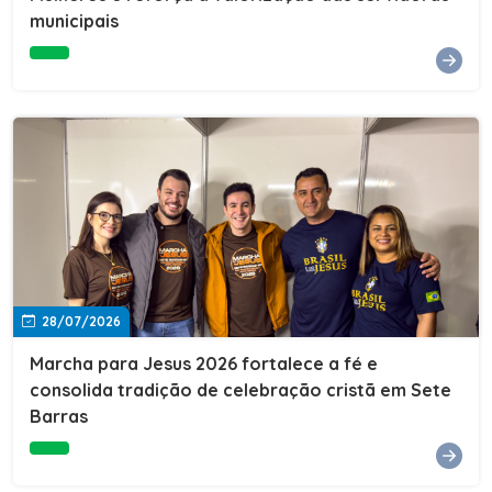
Cultura, Esporte e Lazer, Paulo Thomas, prestigiou os
municipais
formandos e destacou a importância da educação como
ferramenta de transformação social. "A educação abre
portas, transforma histórias e cria oportunidades. A
retomada e a ampliação da EJA representam um
compromisso da nossa gestão com a inclusão,
oferecendo a jovens e adultos a oportunidade de
concluir seus estudos e construir um futuro melhor.
Cada certificado entregue simboliza esforço,
determinação e a certeza de que investir em educação
é investir no desenvolvimento de Sete Barras."A
Prefeitura de Sete Barras também agradeceu ao SESI,
parceiro fundamental na retomada e ampliação da
Educação de Jovens e Adultos, aos professores, à
equipe da Secretaria Municipal de Educação e a todos
os profissionais que contribuíram para que esse
28/07/2026
importante projeto voltasse a transformar a vida de
dezenas de famílias.
Marcha para Jesus 2026 fortalece a fé e
consolida tradição de celebração cristã em Sete
Barras