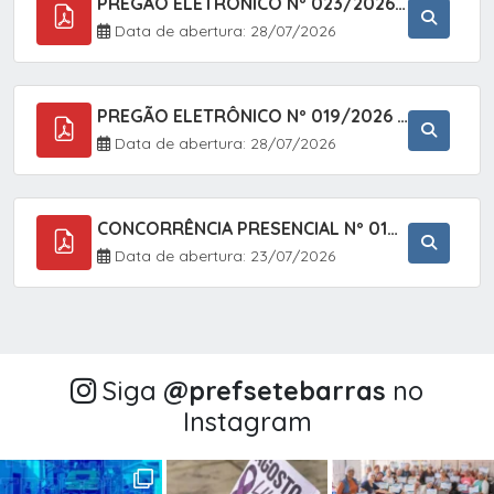
PREGÃO ELETRÔNICO Nº 023/2026 - AQUISIÇÃO DE ENXOVAL INFANTIL, EM ATENDIMENTO À SECRETARIA MUNICIPAL DE EDUCAÇÃO, ATRAVÉS DO SISTEMA DE REGISTRO DE PREÇOS (SRP).
Data de abertura: 28/07/2026
PREGÃO ELETRÔNICO Nº 019/2026 - CONTRATAÇÃO DE EMPRESA ESPECIALIZADA PARA A PRESTAÇÃO DE SERVIÇOS VETERINÁRIOS CLÍNICOS E CIRÚRGICOS, COM FOCO EM AÇÕES DE SAÚDE PÚBLICA, BEM-ESTAR ANIMAL E CONTROLE POPULACIONAL ÉTICO DE CÃES E GATOS, EM ATENDIMENTO À
Data de abertura: 28/07/2026
CONCORRÊNCIA PRESENCIAL Nº 018/2026 - PAVIMENTAÇÃO ASFÁLTICA NO BAIRRO VOTUPOCA ? ESTRADA DA RAPOSA, NO MUNICÍPIO DE SETE BARRAS/SP
Data de abertura: 23/07/2026
Siga
@‌prefsetebarras
no
Instagram