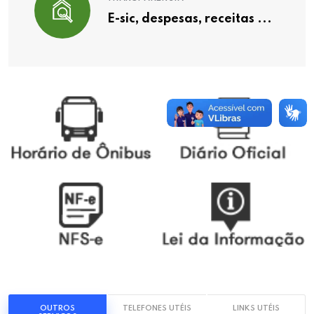
E-sic, despesas, receitas ...
OUTROS
TELEFONES UTÉIS
LINKS UTÉIS