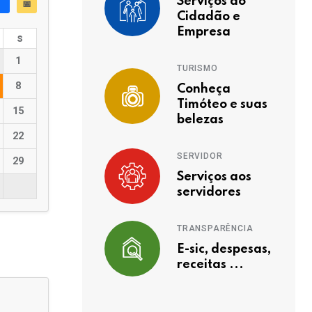
Serviços ao
📅
Cidadão e
Empresa
s
1
TURISMO
8
Conheça
Timóteo e suas
15
belezas
22
SERVIDOR
29
Serviços aos
servidores
TRANSPARÊNCIA
E-sic, despesas,
receitas ...