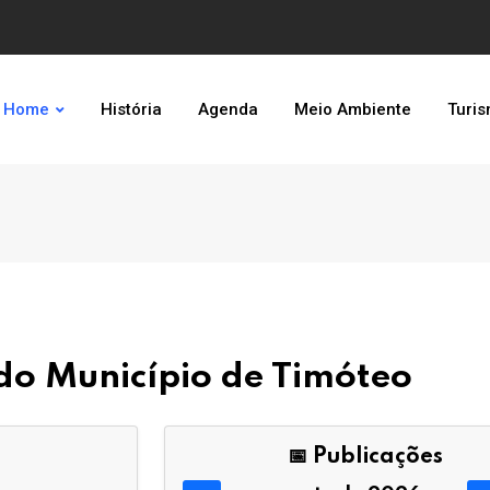
Home
História
Agenda
Meio Ambiente
Turi
l do Município de Timóteo
📅 Publicações