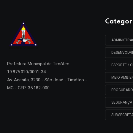
Categor
ADMINISTR
DESENVOLV
Prefeitura Municipal de
Timóteo
ESPORTE / C
19.875.020/0001-34
MEIO AMBIE
Av. Acesita, 3230 - São José - Timóteo -
MG - CEP: 35.182-000
PROCURADO
SEGURANÇA 
SUBSECRETA