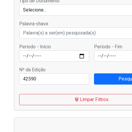
Tipo de Documento
Selecione...
Palavra-chave
Período - Início
Período - Fim
Nº da Edição
Pesqu
🗑️ Limpar Filtros