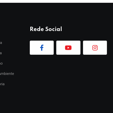
Rede Social
ia
a
mo
Ambiente
ria