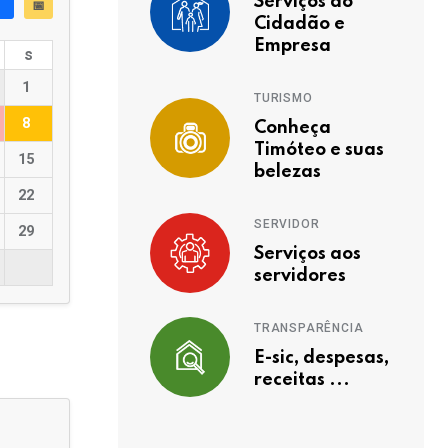
Serviços ao
📅
Cidadão e
Empresa
s
1
TURISMO
8
Conheça
Timóteo e suas
15
belezas
22
SERVIDOR
29
Serviços aos
servidores
TRANSPARÊNCIA
E-sic, despesas,
receitas ...