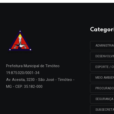
Categor
ADMINISTR
DESENVOLV
Prefeitura Municipal de
Timóteo
ESPORTE / C
19.875.020/0001-34
MEIO AMBIE
Av. Acesita, 3230 - São José - Timóteo -
MG - CEP: 35.182-000
PROCURADO
SEGURANÇA 
SUBSECRETA