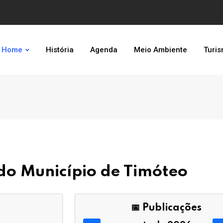
Home
História
Agenda
Meio Ambiente
Turi
l do Município de Timóteo
📅 Publicações