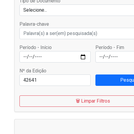
Tipo de Documento
Selecione...
Palavra-chave
Período - Início
Período - Fim
Nº da Edição
Pesqu
🗑️ Limpar Filtros