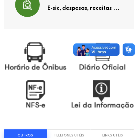
E-sic, despesas, receitas ...
OUTROS
TELEFONES UTÉIS
LINKS UTÉIS