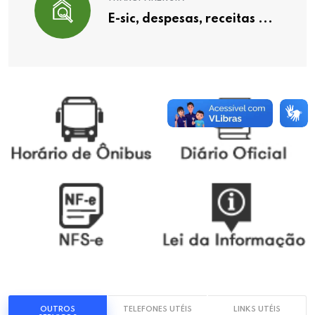
E-sic, despesas, receitas ...
OUTROS
TELEFONES UTÉIS
LINKS UTÉIS