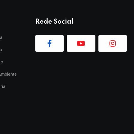
Rede Social
ia
a
mo
Ambiente
ria