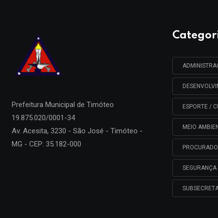
Categor
ADMINISTR
DESENVOLV
Prefeitura Municipal de
Timóteo
ESPORTE / C
19.875.020/0001-34
MEIO AMBIE
Av. Acesita, 3230 - São José - Timóteo -
MG - CEP: 35.182-000
PROCURADO
SEGURANÇA 
SUBSECRETA