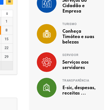
Serviços ao
📅
Cidadão e
Empresa
s
1
TURISMO
8
Conheça
Timóteo e suas
15
belezas
22
SERVIDOR
29
Serviços aos
servidores
TRANSPARÊNCIA
E-sic, despesas,
receitas ...