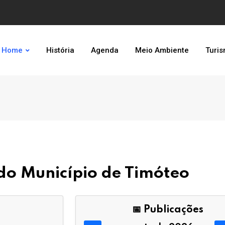
Home
História
Agenda
Meio Ambiente
Turi
l do Município de Timóteo
📅 Publicações