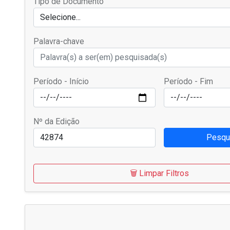
Tipo de Documento
Selecione...
Palavra-chave
Período - Início
Período - Fim
Nº da Edição
Pesqu
🗑️ Limpar Filtros